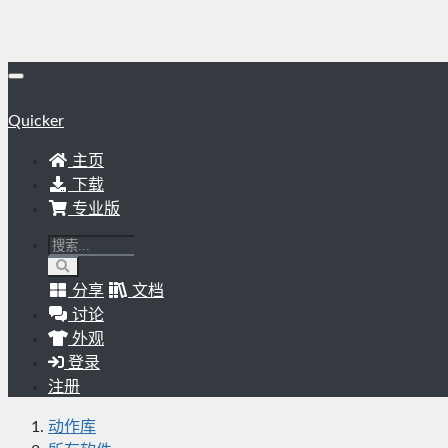
Quicker
主页
下载
专业版
分享
文档
讨论
外观
登录
注册
动作库