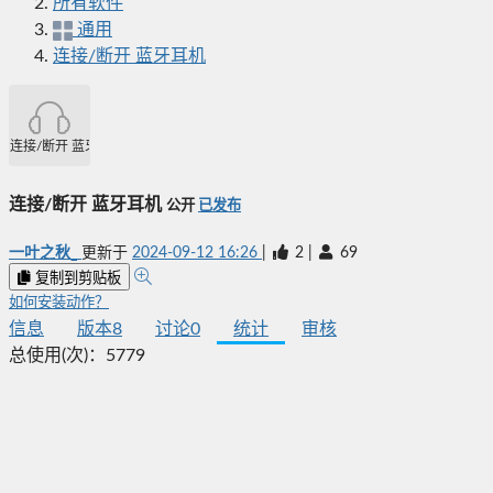
所有软件
通用
连接/断开 蓝牙耳机
连接/断开 蓝牙耳机
连接/断开 蓝牙耳机
公开
已发布
一叶之秋_
更新于
2024-09-12 16:26
|
2
|
69
复制到剪贴板
如何安装动作？
信息
版本
8
讨论
0
统计
审核
总使用(次)：
5779