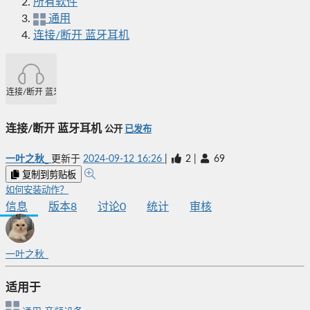
所有软件
通用
连接/断开 蓝牙耳机
连接/断开 蓝牙耳机
连接/断开 蓝牙耳机
公开
已发布
一叶之秋_
更新于
2024-09-12 16:26
|
2
|
69
复制到剪贴板
如何安装动作？
信息
版本
8
讨论
0
统计
审核
一叶之秋_
适用于