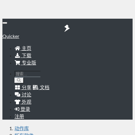
Quicker
主页
下载
专业版
分享
文档
讨论
外观
登录
注册
动作库