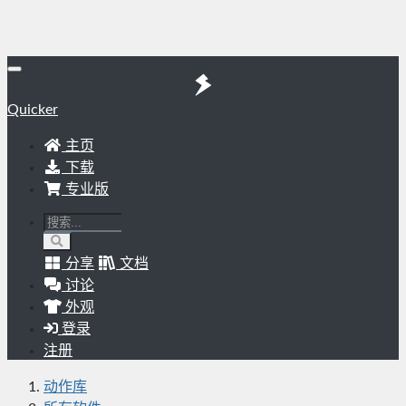
Quicker
主页
下载
专业版
分享
文档
讨论
外观
登录
注册
动作库