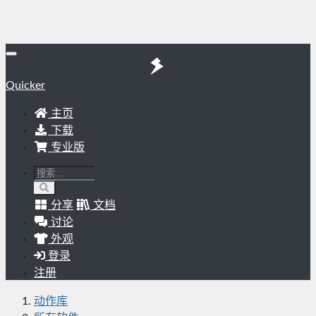
Quicker
主页
下载
专业版
分享
文档
讨论
外观
登录
注册
动作库