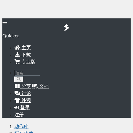
Quicker
主页
下载
专业版
分享
文档
讨论
外观
登录
注册
动作库