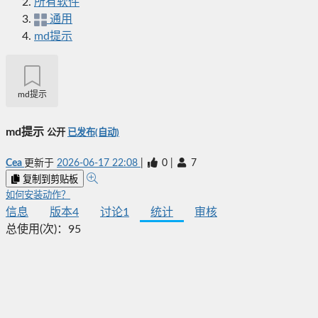
所有软件
通用
md提示
md提示
md提示
公开
已发布(自动)
Cea
更新于
2026-06-17 22:08
|
0
|
7
复制到剪贴板
如何安装动作？
信息
版本
4
讨论
1
统计
审核
总使用(次)：
95