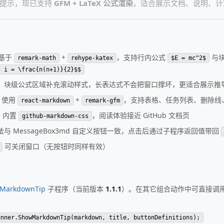
读提示，现已支持
GFM + LaTeX 公式渲染
，适合展示文档、说明、计
基于
+
，支持行内公式
与
remark-math
rehype-katex
$E = mc^2$
} i = \frac{n(n+1)}{2}$$
：块级公式区域补充滚动样式，长表达式不会把窗口撑坏，更适合展示推
：使用
+
，支持表格、任务列表、删除线、
react-markdown
remark-gfm
：内置
，阅读体验接近 GitHub 文档页
github-markdown-css
法与 MessageBox3md 自定义按钮一致，点击后通过子程序返回值带回
可关闭窗口（无按钮时同样有效）
MarkdownTip
子程序（当前版本
1.1.1
）。在其它组合动作中可直接调
unner.ShowMarkdownTip(markdown, title, buttonDefinitions);