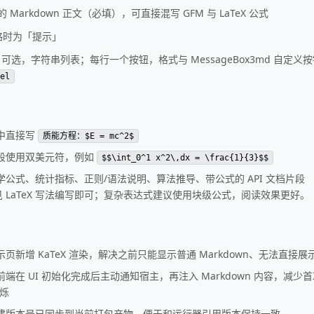
 Markdown 正文（必填），可直接混写 GFM 与 LaTeX 公式
略时为「提示」
：可选，字符串列表；每行一个按钮，格式与 MessageBox3md 自定
el
中直接写
质能方程：$E = mc^2$
段使用双美元符，例如
$$\int_0^1 x^2\,dx = \frac{1}{3}$$
学公式、统计指标、正则/语法说明、算法推导、带公式的 API 文档片段
 LaTeX 写法编写即可；复杂表达式建议使用块级公式，阅读效果更好。
页新增 KaTeX 渲染，解决之前只能显示普通 Markdown、无法直接
前端在 UI 初始化完成后主动通知宿主，再注入 Markdown 内容，减
烁
建版本号已同步到当前打包产物，便于和运行器引用版本保持一致