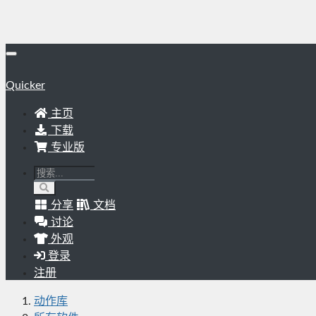
Quicker
主页
下载
专业版
分享
文档
讨论
外观
登录
注册
动作库