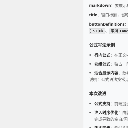
markdown
：要展示的
title
：窗口标题，省
buttonDefinitions
、
(_S)|Ok
取消|Canc
公式写法示例
行内公式
：在正文
块级公式
：独占一
适合展示内容
：数
说明：公式语法按常见
本次改进
公式支持
：前端提示
注入时序优化
：由
完成导致的空白/闪
版本同步
：测试构