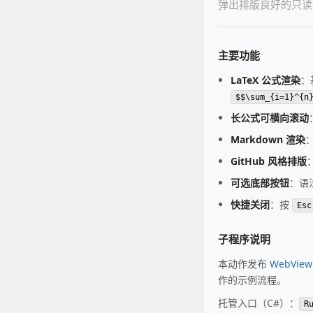
弹出排版良好的只
主要功能
LaTeX 公式渲染
：
$$\sum_{i=1}^{n
长公式可横向滚动
Markdown 渲染
GitHub 风格排版
可选底部按钮
：语
快捷关闭
：按
Esc
子程序说明
本动作发布
WebView
作的示例流程。
托管入口（C#）：
R