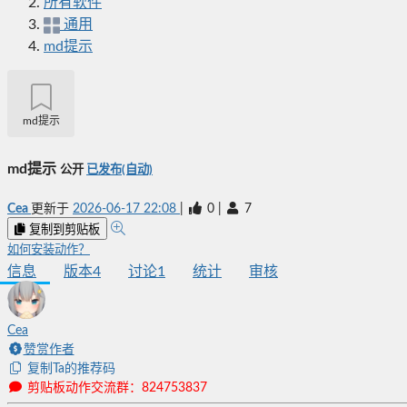
所有软件
通用
md提示
md提示
md提示
公开
已发布(自动)
Cea
更新于
2026-06-17 22:08
|
0
|
7
复制到剪贴板
如何安装动作？
信息
版本
4
讨论
1
统计
审核
Cea
赞赏作者
复制Ta的推荐码
剪贴板动作交流群：824753837