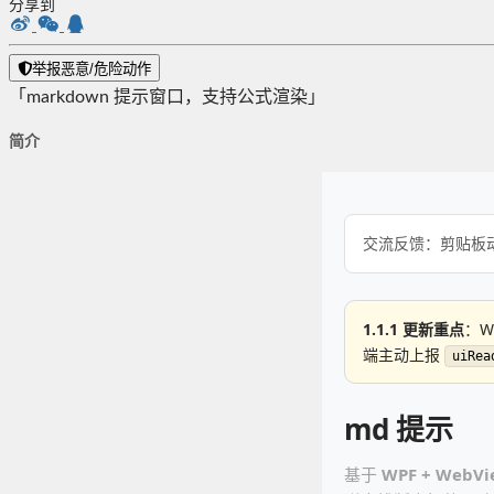
分享到
举报恶意/危险动作
「markdown 提示窗口，支持公式渲染」
简介
交流反馈：剪贴板动
1.1.1 更新重点
：W
端主动上报
uiRea
md 提示
基于
WPF + WebVi