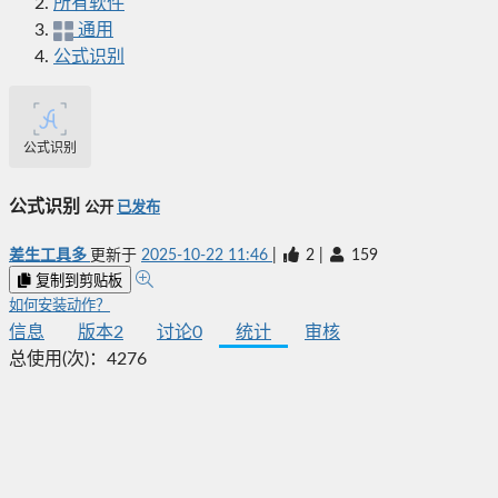
所有软件
通用
公式识别
公式识别
公式识别
公开
已发布
差生工具多
更新于
2025-10-22 11:46
|
2
|
159
复制到剪贴板
如何安装动作？
信息
版本
2
讨论
0
统计
审核
总使用(次)：
4276