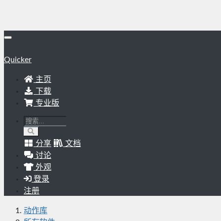
Quicker
主页
下载
专业版
分享
文档
讨论
外观
登录
注册
动作库