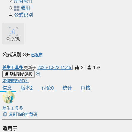
所有软件
通用
公式识别
公式识别
公式识别
公开
已发布
差生工具多
更新于
2025-10-22 11:46
|
2
|
159
复制到剪贴板
如何安装动作？
信息
版本
2
讨论
0
统计
审核
差生工具多
复制Ta的推荐码
适用于