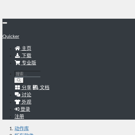
Quicker
主页
下载
专业版
分享
文档
讨论
外观
登录
注册
动作库