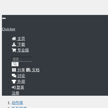
Quicker
主页
下载
专业版
分享
文档
讨论
外观
登录
注册
动作库