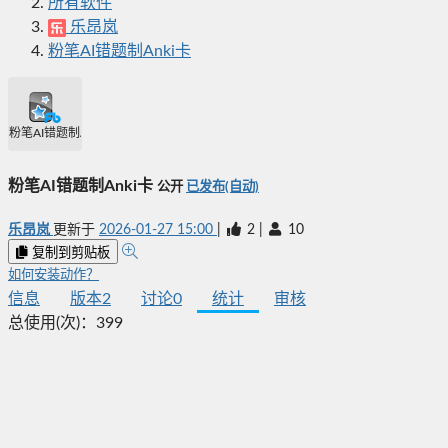
所有软件
乐昂岚
粉笔AI错题制Anki卡
粉笔AI错题制Anki卡
粉笔AI错题制Anki卡
公开
已发布(自动)
乐昂岚
更新于
2026-01-27 15:00
|
2
|
10
复制到剪贴板
如何安装动作？
信息
版本
2
讨论
0
统计
审核
总使用(次)：
399