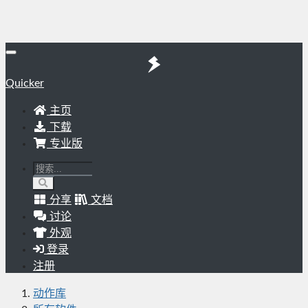
Quicker
主页
下载
专业版
分享
文档
讨论
外观
登录
注册
动作库