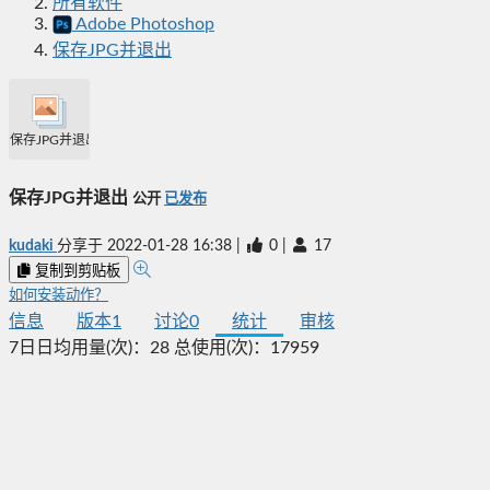
所有软件
Adobe Photoshop
保存JPG并退出
保存JPG并退出
保存JPG并退出
公开
已发布
kudaki
分享于
2022-01-28 16:38
|
0
|
17
复制到剪贴板
如何安装动作？
信息
版本
1
讨论
0
统计
审核
7日日均用量(次)：
28
总使用(次)：
17959