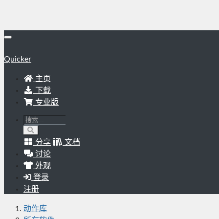
Quicker
主页
下载
专业版
分享
文档
讨论
外观
登录
注册
动作库