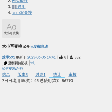
所有软件
通用
大小写变换
大小写变换
大小写变换
公开
已发布(自动)
效率591
更新于
2023-06-06 14:41
|
8
|
332
复制到剪贴板
如何安装动作？
信息
版本
5
讨论
1
统计
审核
7日日均用量(次)：
45
总使用(次)：
86793