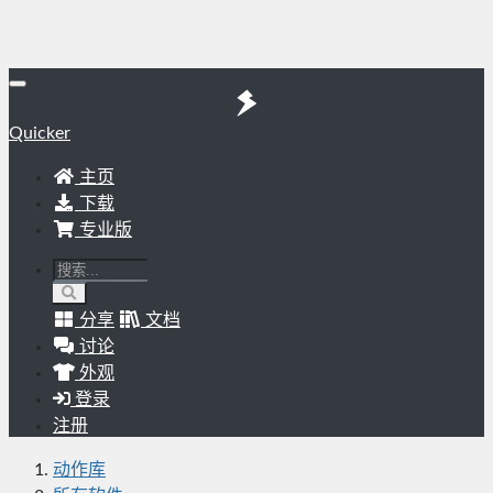
Quicker
主页
下载
专业版
分享
文档
讨论
外观
登录
注册
动作库