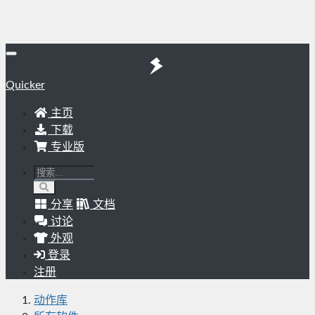
Quicker
主页
下载
专业版
分享
文档
讨论
外观
登录
注册
动作库