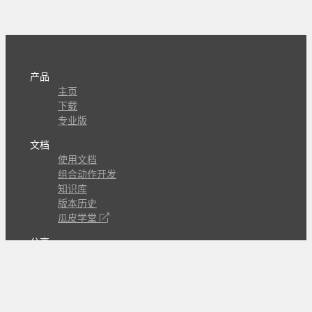
产品
主页
下载
专业版
文档
使用文档
组合动作开发
知识库
版本历史
瓜皮学堂
分享
动作库
子程序
外观
交流