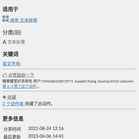
适用于
通用
文本转换
分类(旧)
文本处理
关键词
英文字母
;
点赞鼓励一下
糖果罐里好多颜色
用户719636016872971
JosephCheng
Journey3510
czxluren
等
8
人赞了这个动作
。
收藏
2
个动作单
收藏了此动作。
更多信息
2021-08-24 12:16
分享时间
2023-06-06 14:41
最后更新