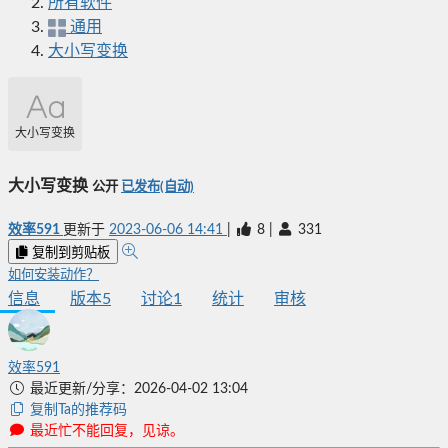
所有软件
通用
大小写变换
大小写变换
大小写变换
公开
已发布(自动)
效率591
更新于
2023-06-06 14:41
|
8
|
331
复制到剪贴板
如何安装动作？
信息
版本
5
讨论
1
统计
审核
效率591
最近更新/分享：2026-04-02 13:04
复制Ta的推荐码
最近忙不能回复，见谅。