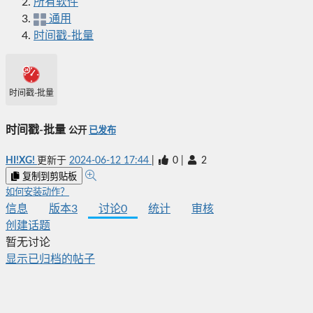
所有软件
通用
时间戳-批量
时间戳-批量
时间戳-批量
公开
已发布
HI!XG!
更新于
2024-06-12 17:44
|
0
|
2
复制到剪贴板
如何安装动作？
信息
版本
3
讨论
0
统计
审核
创建话题
暂无讨论
显示已归档的帖子