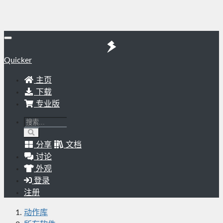
Quicker
主页
下载
专业版
分享
文档
讨论
外观
登录
注册
动作库