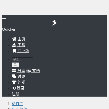
Quicker
主页
下载
专业版
分享
文档
讨论
外观
登录
注册
动作库