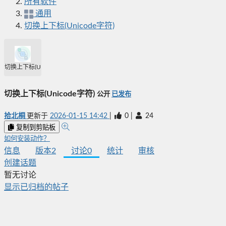
所有软件
通用
切换上下标(Unicode字符)
切换上下标(Unicode字符)
切换上下标(Unicode字符)
公开
已发布
拾北桐
更新于
2026-01-15 14:42
|
0
|
24
复制到剪贴板
如何安装动作？
信息
版本
2
讨论
0
统计
审核
创建话题
暂无讨论
显示已归档的帖子