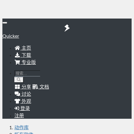
Quicker
主页
下载
专业版
分享
文档
讨论
外观
登录
注册
动作库