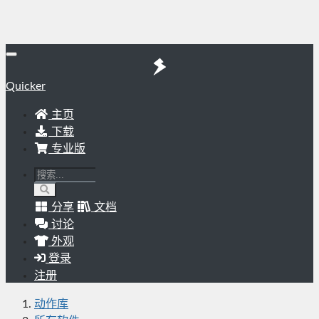
Quicker
主页
下载
专业版
分享
文档
讨论
外观
登录
注册
动作库