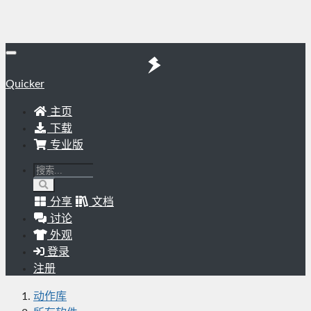
Quicker
主页
下载
专业版
分享
文档
讨论
外观
登录
注册
动作库