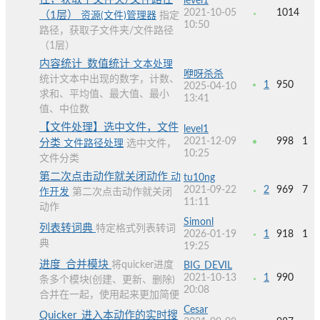
level1
2021-10-05
1014
（1层）
资源(文件)管理器
指定
10:50
路径，获取子文件夹/文件路径
（1层）
内容统计_数值统计
文本处理
咿呀杀杀
统计文本中出现的数字，计数、
1
950
2025-04-10
求和、平均值、最大值、最小
13:41
值、中位数
【文件处理】选中文件，文件
level1
2021-12-09
998
1
分类
文件路径处理
选中文件，
10:25
文件分类
第二次点击动作就关闭动作
动
tu10ng
2021-09-22
2
969
7
作开发
第二次点击动作就关闭
11:11
动作
Simonl
列表转词典
特定格式列表转词
2026-01-19
1
918
1
典
19:25
进度_合并模块
将quicker进度
BIG_DEVIL
2021-10-13
1
990
条多个模块(创建、更新、删除)
20:08
合并在一起，使用起来更加简便
Cesar
Quicker_进入本动作的实时搜