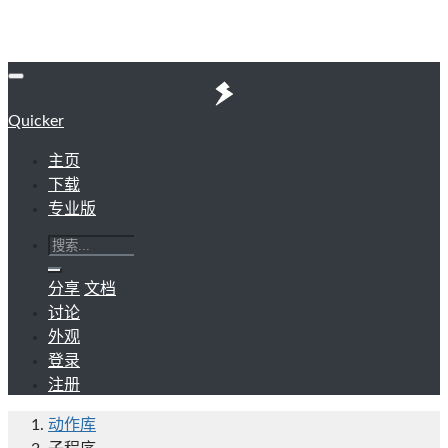
Quicker
主页
下载
专业版
分享
文档
讨论
外观
登录
注册
动作库