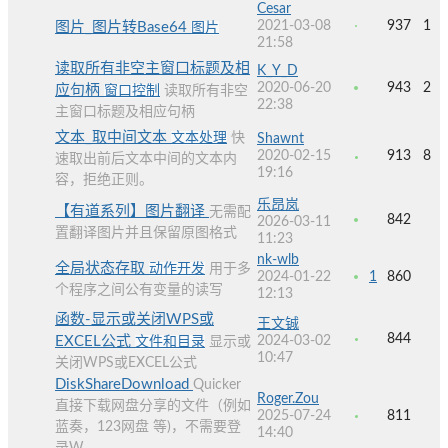
Cesar
2021-03-08
937
1
图片_图片转Base64
图片
21:58
读取所有非空主窗口标题及相
K_Y_D
2020-06-20
943
2
应句柄
窗口控制
读取所有非空
22:38
主窗口标题及相应句柄
文本_取中间文本
文本处理
快
Shawnt
2020-02-15
913
8
速取出前后文本中间的文本内
19:16
容，拒绝正则。
乐昂岚
【有道系列】图片翻译
无需配
842
2026-03-11
置翻译图片并且保留原图格式
11:23
nk-wlb
全局状态存取
动作开发
用于多
2024-01-22
1
860
个程序之间公有变量的读写
12:13
函数-显示或关闭WPS或
王文铖
844
EXCEL公式
2024-03-02
文件和目录
显示或
10:47
关闭WPS或EXCEL公式
DiskShareDownload
Quicker
Roger.Zou
直接下载网盘分享的文件（例如
2025-07-24
811
蓝奏，123网盘 等)，不需要登
14:40