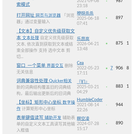
2021-09-08
987
索模式
23:18
咿呀杀杀
打开网址
网页与浏览器
「浏览
897
2025-06-18
器」通过变量输入
07:41
【文本】自定义优先级获取文
本
文本处理
自定义优先级获取
乐昂岚
875
1
2026-04-21
文本, 依次直到获取到文本或结
13:48
束全部操作 支持 选中文本 剪
切...
Cea
窗口_一个菜单
界面交互
删除
2022-05-23
7
906
8
无关信息
17:11
词典兼容性处理
Quicker相关
『扪』
883
1
2025-03-21
新的词典结构覆盖旧的词典结
04:29
构，最后输出更新后的旧词典
HumbleCoder
【坐标】矩形中心坐标
数字操
2021-08-14
944
作
计算矩形中心坐标
22:26
表单键值读写
辅助开发
辅助表
瞑空凌
890
2024-07-28
单的自定义文本工具读写其他输
15:17
入框值