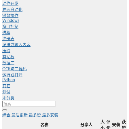
动作开发
界面自动化
键鼠操作
Windows
窗口控制
进程
注册表
发送或输入内容
压缩
剪贴板
数据库
OCR与二维码
运行或打开
Python
其它
测试
未分类
综合
最后更新
最多赞
最多安装
大
评
获
名称
分享人
安装
小
论
赞