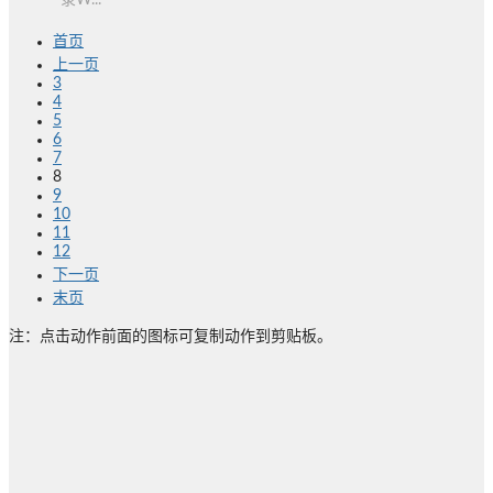
录W...
首页
上一页
3
4
5
6
7
8
9
10
11
12
下一页
末页
注：点击动作前面的图标可复制动作到剪贴板。