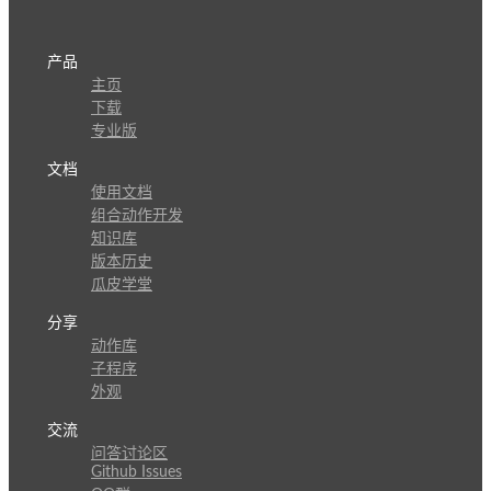
产品
主页
下载
专业版
文档
使用文档
组合动作开发
知识库
版本历史
瓜皮学堂
分享
动作库
子程序
外观
交流
问答讨论区
Github Issues