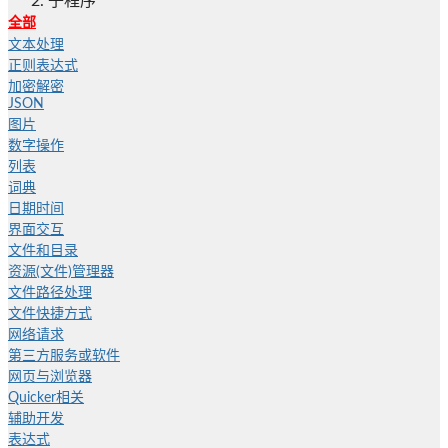
子程序
全部
文本处理
正则表达式
加密解密
JSON
图片
数字操作
列表
词典
日期时间
界面交互
文件和目录
资源(文件)管理器
文件路径处理
文件快捷方式
网络请求
第三方服务或软件
网页与浏览器
Quicker相关
辅助开发
表达式