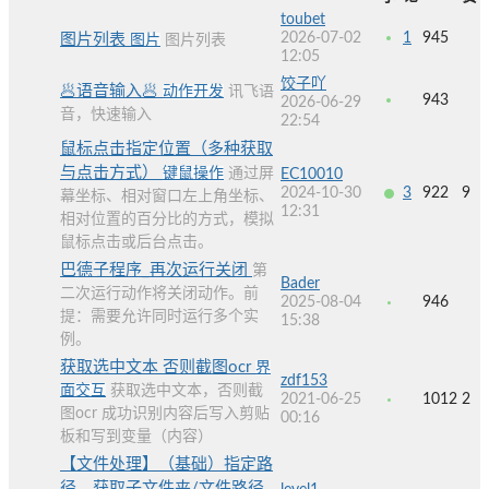
toubet
2026-07-02
1
945
图片列表
图片
图片列表
12:05
饺子吖
🥟语音输入🥟
动作开发
讯飞语
943
2026-06-29
音，快速输入
22:54
鼠标点击指定位置（多种获取
与点击方式）
键鼠操作
通过屏
EC10010
2024-10-30
3
922
9
幕坐标、相对窗口左上角坐标、
12:31
相对位置的百分比的方式，模拟
鼠标点击或后台点击。
巴德子程序_再次运行关闭
第
Bader
二次运行动作将关闭动作。前
2025-08-04
946
提：需要允许同时运行多个实
15:38
例。
获取选中文本 否则截图ocr
界
zdf153
面交互
获取选中文本，否则截
2021-06-25
1012
2
图ocr 成功识别内容后写入剪贴
00:16
板和写到变量（内容）
【文件处理】（基础）指定路
径，获取子文件夹/文件路径