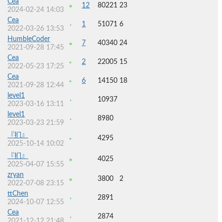
Cea
12
80221
23
2024-02-24 14:03
Cea
1
51071
6
2022-03-26 13:53
HumbleCoder
7
40340
24
2021-09-28 17:45
Cea
2
22005
15
2022-05-23 17:25
Cea
6
14150
18
2021-09-28 12:44
level1
10937
2023-03-16 13:11
level1
8980
2023-03-23 21:59
『扪』
4295
2025-10-14 10:02
『扪』
4025
2025-04-07 15:55
zryan
3800
2
2022-07-08 23:15
ttChen
2891
2024-10-07 12:55
Cea
2874
2021-12-12 21:48