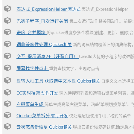
表达式_ExpressionHelper
表达式
表达式_ExpressionHelper
巴德子程序_再次运行关闭
第二次运行动作将关闭动作。前提
进度_合并模块
将quicker进度条多个模块(创建、更新、删除
词典兼容性处理
Quicker相关
新的词典结构覆盖旧的词典结构
交互_提示消息2+（好看自用）
Ceastld大佬的子程序的改
屏幕找字并点击
重复查找文字，出现时点击
🥟输入框工具:获取选中文本🥟
Quicker相关
自定义文本选择工
EC实时搜索
动作开发
输入待搜索列表和选项右键菜单列表，进
右键菜单生成
简单生成高级右键菜单，涵盖“单项切换菜单”、“
Quicker菜单拆分
辅助开发
仅处理层级使用“[+][-]”格式的菜单
云状态备份恢复
Quicker相关
弹出云备份恢复确认框,确定后才