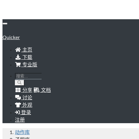
Quicker
主页
下载
专业版
分享
文档
讨论
外观
登录
注册
动作库