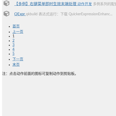
【多例】右键菜单即时生效末端处理
动作开发
多例系列的配
QExpr
qkbuild 表达式运行：下载 QuickerExpressionEnhanc...
首页
上一页
1
2
3
4
5
下一页
末页
注：点击动作前面的图标可复制动作到剪贴板。