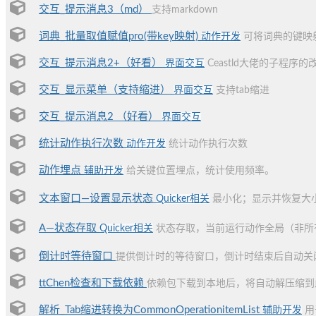
交互_提示消息3（md）
支持markdown
词典_批量取值赋值pro(带key映射)
动作开发
可将词典的键映
交互_提示消息2+（好看）
界面交互
Ceastld大佬的子程序
交互_显示菜单（支持缩进）
界面交互
支持tab缩进
交互_提示消息2 （好看）
界面交互
统计动作执行次数
动作开发
统计动作执行次数
动作埋点
辅助开发
给关键位置埋点，统计使用频率。
文本窗口—设置显示状态
Quicker相关
最小化；显示并恢复大
A—状态存取
Quicker相关
状态存取，当前运行动作全局（非所
倒计时等待窗口
提供倒计时的等待窗口，倒计时结束后自动关
ttChen检查和下载依赖
依赖包下载到本地后，将自动解压缩到此目录中：
解析_Tab缩进转换为CommonOperationitemList
辅助开发
用