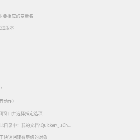
射要相应的变量名
的改进版本
小
有动作）
闭窗口并选择指定选项
我的文档\Quicker\_ttCh...
于快速创建有层级的对象