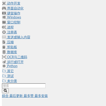
动作开发
界面自动化
键鼠操作
Windows
窗口控制
进程
注册表
发送或输入内容
压缩
剪贴板
数据库
OCR与二维码
运行或打开
Python
其它
测试
未分类
综合
最后更新
最多赞
最多安装