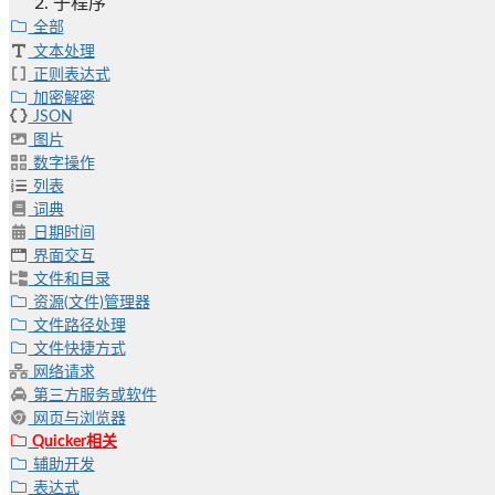
子程序
全部
文本处理
正则表达式
加密解密
JSON
图片
数字操作
列表
词典
日期时间
界面交互
文件和目录
资源(文件)管理器
文件路径处理
文件快捷方式
网络请求
第三方服务或软件
网页与浏览器
Quicker相关
辅助开发
表达式