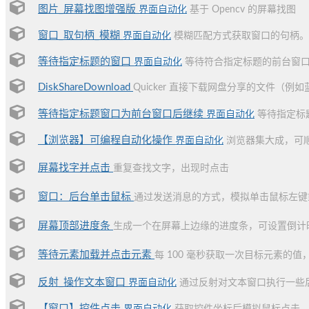
图片_屏幕找图增强版
界面自动化
基于 Opencv 的屏幕找图
窗口_取句柄_模糊
界面自动化
模糊匹配方式获取窗口的句柄。
等待指定标题的窗口
界面自动化
等待符合指定标题的前台窗口
DiskShareDownload
Quicker 直接下载网盘分享的文件（例如蓝
等待指定标题窗口为前台窗口后继续
界面自动化
等待指定标
【浏览器】可编程自动化操作
界面自动化
浏览器集大成，可
屏幕找字并点击
重复查找文字，出现时点击
窗口：后台单击鼠标
通过发送消息的方式，模拟单击鼠标左键
屏幕顶部进度条
生成一个在屏幕上边缘的进度条，可设置倒计时
等待元素加载并点击元素
每 100 毫秒获取一次目标元素的
反射_操作文本窗口
界面自动化
通过反射对文本窗口执行一些
【窗口】控件点击