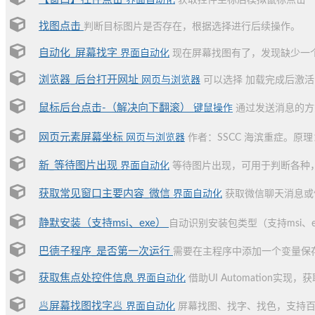
界面自动化
获取控件坐标后模拟鼠标点击
找图点击
判断目标图片是否存在，根据选择进行后续操作。
自动化_屏幕找字
界面自动化
现在屏幕找图有了，发现缺少一个
浏览器_后台打开网址
网页与浏览器
可以选择 加载完成后激活
鼠标后台点击-（解决向下翻滚）
键鼠操作
通过发送消息的方
网页元素屏幕坐标
网页与浏览器
作者：SSCC 海滨重症。原理
新_等待图片出现
界面自动化
等待图片出现，可用于判断各种
获取常见窗口主要内容_微信
界面自动化
获取微信聊天消息或
静默安装（支持msi、exe）
自动识别安装包类型（支持msi、
巴德子程序_是否第一次运行
需要在主程序中添加一个变量保
获取焦点处控件信息
界面自动化
借助UI Automation实
🥟屏幕找图找字🥟
界面自动化
屏幕找图、找字、找色，支持百