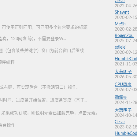
Cesar
2022-04-26
Shawnt
2020-02-15
Me$h
 可使用正则匹配，可匹配多个符合要求的标题
2020-02-28
Roger.Zou
奏，123网盘 等)，不需要登录W...
2025-07-24
edielei
题（包含某些关键字）窗口为前台窗口后继续
2020-09-12
HumbleCod
顺序编程
2021-11-03
大葱明子
2026-05-30
CPU风扇
或右键，可实现后台（不激活窗口）操作。
2026-07-03
霸霸☀
时间、进度条开始位置、进度条宽度（基于...
2024-11-28
大葱明子
值，如果成功获取，则说明元素已加载完毕，点击元素。
2024-10-14
Cesar
后台操作
2023-02-18
HumbleCod