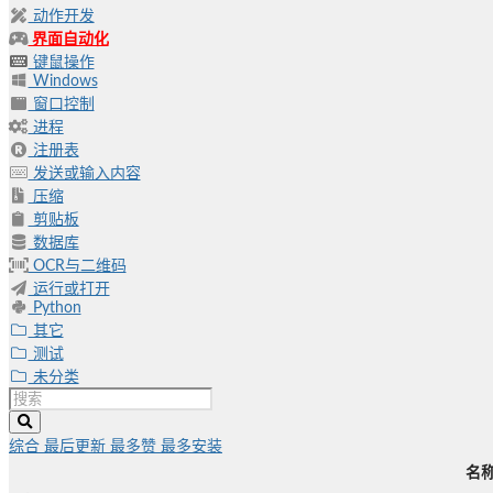
动作开发
界面自动化
键鼠操作
Windows
窗口控制
进程
注册表
发送或输入内容
压缩
剪贴板
数据库
OCR与二维码
运行或打开
Python
其它
测试
未分类
综合
最后更新
最多赞
最多安装
名