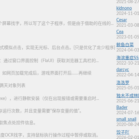
2021-08-27
kidnono
2024-11-01
Cesar
屏幕找字，所以写了这个子程序，但是由于借助的在线的...
2021-03-08
Cea
2023-01-05
鲸鱼白菜
式模拟点击，实现无光标、后台点击。{只是优化了龙少程序}
2024-04-03
海滨重症SS
：通过窗口界面控制（FlaUI）获取浏览器工具栏的...
2022-10-21
darcyc
，如网页加载完成后，游戏界面打开后……再继续
2022-04-14
洛洛罗
俩天对象列表
2025-05-01
独木不成林
exe），进行静默安装（仅在出现报错或需要重启时...
2025-06-21
Bader
存运行次数，并且变量需要“保存变量的值”。
2024-07-16
small_snail
现，获取焦点处控件信息。
2020-08-24
饺子吖
度OCR找字，支持鼠标执行操作过程中暂停或取消。
2026-02-01