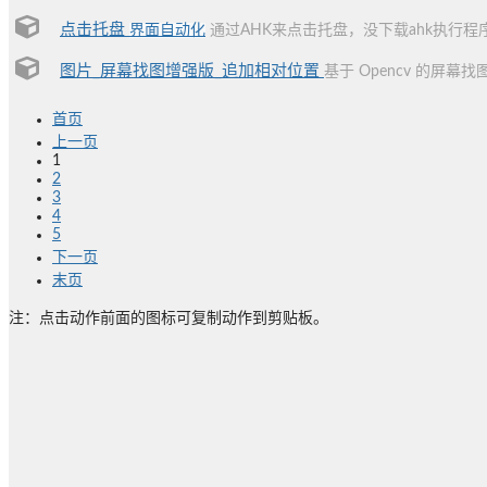
点击托盘
界面自动化
通过AHK来点击托盘，没下载ahk执行
图片_屏幕找图增强版_追加相对位置
基于 Opencv 的屏幕找
首页
上一页
1
2
3
4
5
下一页
末页
注：点击动作前面的图标可复制动作到剪贴板。