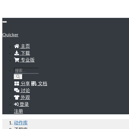
Quicker
主页
下载
专业版
分享
文档
讨论
外观
登录
注册
动作库