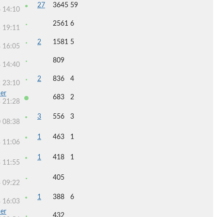
27
3645
59
 14:10
2561
6
 19:11
2
1581
5
 16:05
809
 14:40
2
836
4
 23:10
er
683
2
 21:28
3
556
3
 08:38
1
463
1
 11:06
1
418
1
 11:55
405
 09:22
1
388
6
 16:03
er
432