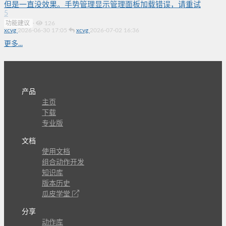
但是一直没效果。手势管理显示管理面板加载错误，请重试
5
功能建议
·
126
xcvg
2026-06-30 17:05
xcvg
2026-07-02 16:36
更多...
产品
主页
下载
专业版
文档
使用文档
组合动作开发
知识库
版本历史
瓜皮学堂
分享
动作库