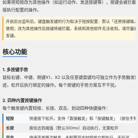
如果将短按改为其他操作（如运行动作、发送按键等），按键会被拦截
接执行配置的操作。
开启后台监听后，键盘触发键的行为取决于短按配置：默认「还原按键输入
使用；改为其他操作后按键将被拦截，系统和其他软件无法收到。请尽量避
发键。
核心功能
1. 多按键手势
鼠标右键、中键、侧键X1、X2 以及任意键盘键均可独立作为手势触发
迹，松开后执行绑定的操作。每个按键的手势方案互不干扰。
2. 四种内置按键操作
每个触发键内置短按、长按、双击、划动四种快捷操作：
短按
快速按下松开。支持「直接触发」和「按键触发」（按住手势
长按
按住达到阈值（默认300ms）自动执行，无需松开
双击
快速连按两次触发。未配置双击时短按立即执行，无延迟