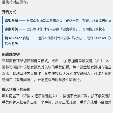
后执行对应操作。
开启方式
面板开启
—— 管理面板底部工具栏点击「键盘手势」按钮，开启或关闭后
参数开关
—— 运行本动作时传入参数「键盘手势」，可切换开关状态
随 Quicker 启动
—— 运行本动作时传入参数「安装」，配合 Quicker
后台监听
配置触发键
管理面板顶部切换到键盘模式，点击「+」添加键盘触发键（如 1、A、F8
键标签可删除该触发键及其关联的手势配置。每个键盘触发键拥有独立
双击、划动四种内置操作。其中短按默认为还原按键输入，可改为其他
待窗口（双击间隔），未配置双击时短按立即执行。
输入状态下的表现
默认配置下（短按 = 还原按键输入），按键不会被拦截，按下触发键
手势时输入框会先出现一个字符，这是正常现象，手势完成后不会额外