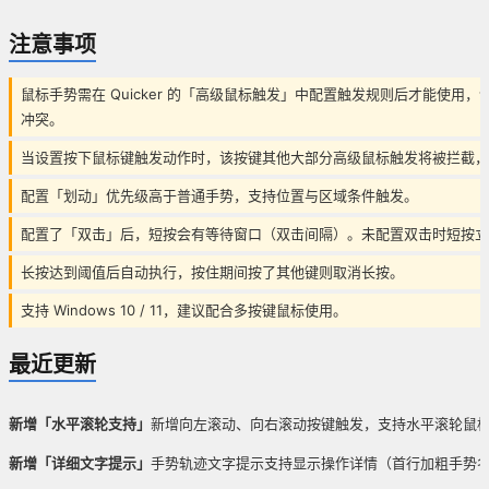
注意事项
鼠标手势需在 Quicker 的「高级鼠标触发」中配置触发规则后才能使用，请勿
冲突。
当设置按下鼠标键触发动作时，该按键其他大部分高级鼠标触发将被拦截，
配置「划动」优先级高于普通手势，支持位置与区域条件触发。
配置了「双击」后，短按会有等待窗口（双击间隔）。未配置双击时短按立
长按达到阈值后自动执行，按住期间按了其他键则取消长按。
支持 Windows 10 / 11，建议配合多按键鼠标使用。
最近更新
新增「水平滚轮支持」
新增向左滚动、向右滚动按键触发，支持水平滚轮鼠
新增「详细文字提示」
手势轨迹文字提示支持显示操作详情（首行加粗手势名