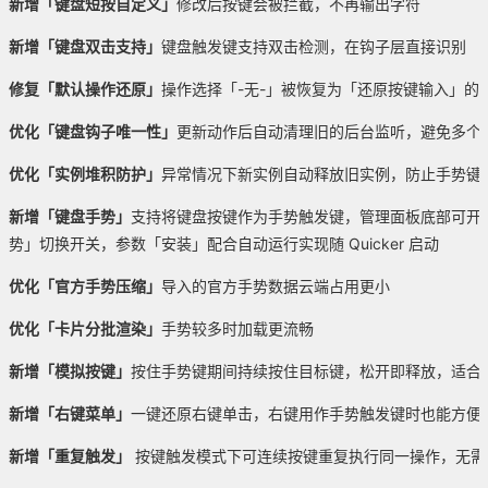
新增
「
键盘短按自定义
」
修改后按键会被拦截，不再输出字符
新增
「
键盘双击支持
」
键盘触发键支持双击检测，在钩子层直接识别
修复
「默认操作还原」
操作选择「-无-」被恢复为「还原按键输入」的
优化
「
键盘钩子唯一性
」
更新动作后自动清理旧的后台监听，避免多个
优化
「
实例堆积防护
」
异常情况下新实例自动释放旧实例，防止手势键
新增「键盘手势」
支持将键盘按键作为手势触发键，管理面板底部可开
势」切换开关，参数「安装」配合自动运行实现随 Quicker 启动
优化
「
官方手势压缩
」
导入的官方手势数据云端占用更小
优化
「
卡片分批渲染
」
手势较多时加载更流畅
新增「模拟按键」
按住手势键期间持续按住目标键，松开即释放，适合临时按住 C
新增「右键菜单」
一键还原右键单击，右键用作手势触发键时也能方便
新增「重复触发」
按键触发模式下可连续按键重复执行同一操作，无需