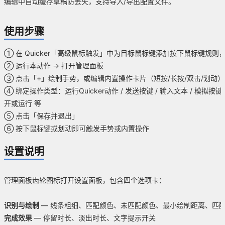
编辑中自动缓存草稿防丢失，支持导入/导出配置文件。
使用步骤
① 在 Quicker「高级鼠标触发」中为目标鼠标键添加按下鼠标键规则
② 运行本动作 → 打开管理面板
③ 点击「+」绘制手势，或编辑内置操作卡片（短按/长按/双击/划动）
④ 绑定操作类型：运行Quicker动作 / 发送按键 / 输入文本 / 模拟按键 
开或运行 等
⑤ 点击「保存并退出」
⑥ 按下鼠标键或划动即可触发手势或内置操作
设置说明
管理面板齿轮图标打开设置面板，包含四个选项卡：
识别与绘制
— 线条粗细、匹配颜色、未匹配颜色、最小绘制距离、匹
完成效果
— 停留时长、淡出时长、文字提示开关