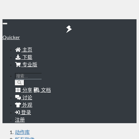
Quicker
主页
下载
专业版
分享
文档
讨论
外观
登录
注册
动作库