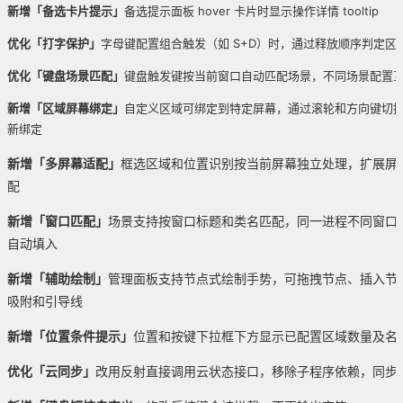
新增「备选卡片提示」
备选提示面板 hover 卡片时显示操作详情 tooltip
优化「打字保护」
字母键配置组合触发（如 S+D）时，通过释放顺序判定
优化「键盘场景匹配」
键盘触发键按当前窗口自动匹配场景，不同场景配置
新增「区域屏幕绑定」
自定义区域可绑定到特定屏幕，通过滚轮和方向键切
新绑定
新增「多屏幕适配」
框选区域和位置识别按当前屏幕独立处理，扩展屏与
配
新增「窗口匹配」
场景支持按窗口标题和类名匹配，同一进程不同窗口
自动填入
新增「辅助绘制」
管理面板支持节点式绘制手势，可拖拽节点、插入节点、
吸附和引导线
新增「位置条件提示」
位置和按键下拉框下方显示已配置区域数量及名
优化「云同步」
改用反射直接调用云状态接口，移除子程序依赖，同步