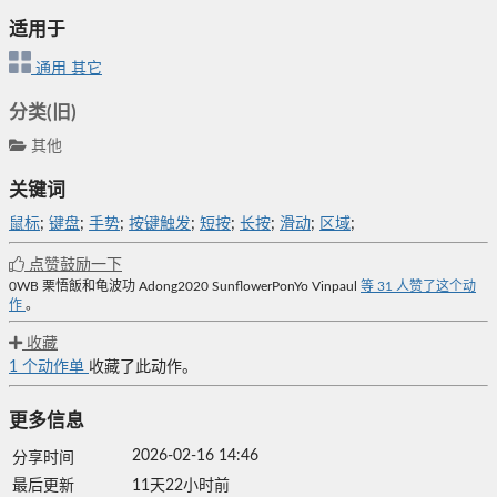
适用于
通用
其它
分类(旧)
其他
关键词
鼠标
;
键盘
;
手势
;
按键触发
;
短按
;
长按
;
滑动
;
区域
;
点赞鼓励一下
0WB
栗悟飯和龟波功
Adong2020
SunflowerPonYo
Vinpaul
等
31
人赞了这个动
作
。
收藏
1
个动作单
收藏了此动作。
更多信息
2026-02-16 14:46
分享时间
最后更新
11天22小时前