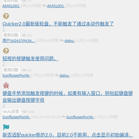
使用问题
·
29
AMXL001
4天21小时前
AMXL001
3天23小时前
Quicker2.0最新版轮盘，不能触发了通过本动作触发了
1
使用问题
·
63
用户1626159636...
12天14小时前
dalou
11天22小时前
短按的按键触发使用问题。
2
使用问题
·
62
SunflowerPonYo
17天22小时前
dalou
11天21小时前
键盘手势添加触发按键的时候，如果有输入窗口，则抬起键盘键
会输出键盘按键字母
3
BUG反馈
·
106
SunflowerPonYo
2026-07-02 20:24
SunflowerPonYo
17天21小时前
能否适配quicker新的2.0，目前2.0不能用，点击显示初始编译，