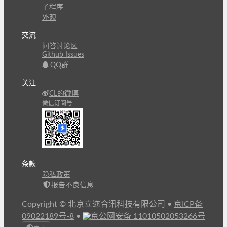
子程序
外观
交流
问答讨论区
Github Issues
QQ群
关注
CL的微博
微信订阅号
条款
隐私政策
报告不良信息
Copyright © 北京立迩合讯科技有限公司
•
京ICP备
09022189号-8
•
京公网安备 11010502053266号