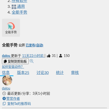
所有软件
通用
全能手势
全能手势
全能手势
公开
已发布(自动)
dalou
更新于
11天22小时前
|
31
|
150
复制到剪贴板
如何安装动作？
信息
版本
25
讨论
30
统计
审核
dalou
最近更新/分享：3天1小时前
赞赏作者
复制Ta的推荐码