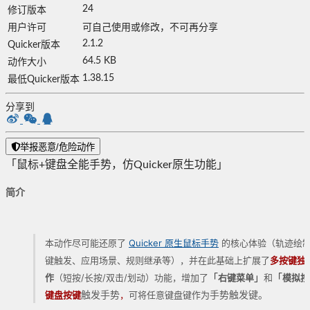
24
修订版本
用户许可
可自己使用或修改，不可再分享
2.1.2
Quicker版本
64.5 KB
动作大小
1.38.15
最低Quicker版本
分享到
举报恶意/危险动作
「鼠标+键盘全能手势，仿Quicker原生功能」
简介
本动作尽可能还原了
Quicker 原生鼠标手势
的核心体验（轨迹绘制
键触发、应用场景、规则继承等），并在此基础上扩展了
多按键独
「
」
「
作
（短按/长按/双击/划动）功能，增加了
右键菜单
和
模拟按
触发手势
手势触发键。
键盘按键
，
可将任意键盘键作为