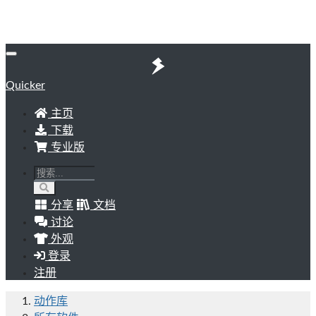
Quicker
主页
下载
专业版
分享
文档
讨论
外观
登录
注册
动作库