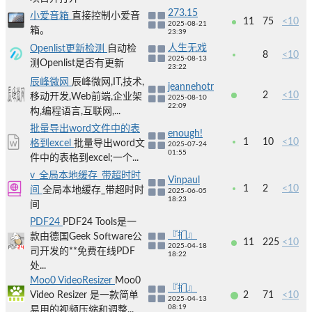
273.15
小爱音箱
直接控制小爱音
11
75
<10
2025-08-21
箱。
23:39
人生无戏
Openlist更新检测
自动检
8
<10
2025-08-13
测Openlist是否有更新
23:22
辰峰微网
辰峰微网,IT,技术,
jeannehotr
2
<10
移动开发,Web前端,企业架
2025-08-10
22:09
构,编程语言,互联网,...
批量导出word文件中的表
enough!
1
10
<10
格到excel
批量导出word文
2025-07-24
01:55
件中的表格到excel;一个...
v_全局本地缓存_带超时时
Vinpaul
1
2
<10
间
全局本地缓存_带超时时
2025-06-05
18:23
间
PDF24
PDF24 Tools是一
『扪』
款由德国Geek Software公
11
225
<10
2025-04-18
司开发的**免费在线PDF
18:22
处...
Moo0 VideoResizer
Moo0
『扪』
Video Resizer 是一款简单
2
71
<10
2025-04-13
08:19
易用的视频压缩和调整...