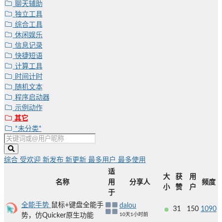
聊天辅助
独立工具
综合工具
休闲娱乐
信息记录
快捷短语
计算工具
时间计时
随机文本
程序启动器
示例动作
其它
*未分类*
综合
受欢迎
新发布
新更新
最多用户
最多使用
适
大
获
用
名称
用
分享人
频度
小
赞
户
于
全能手势
鼠标+键盘全能手
dalou
31
150
1090
势，仿Quicker原生功能
10天1小时前