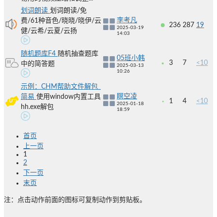
划词朗读
划词朗读/免
李考凡
费/61种音色/晓晓/晓伊/云
236
287
19
2025-03-19
健/云希/云夏/云扬
14:03
随机题库F4
随机抽查题库
05班小韩
3
7
<10
中的简答题
2025-03-13
10:26
示例：CHM帮助文件解包_
瞑空凌
简易
使用window内置工具
1
4
<10
2025-01-18
hh.exe解包
18:59
首页
上一页
1
2
下一页
末页
注：点击动作前面的图标可复制动作到剪贴板。