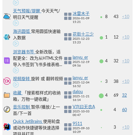
天气预报/提醒
今天天气/
冰雷木子
8
43
<10
明日天气提醒
2026-01-09
15:21
海迅圆弧
常用圆弧快速输
花街十三少
1
12
<10
入数据
2025-12-23
15:23
浏览器书签
全新改版，适
lanyu_er
配更全：改为从HTML文件
4
32
<10
2025-12-19
导入书签到飞书多维表格...
09:56
lanyu_er
视频旋转
旋转 或 翻转视频
3
38
<10
2025-12-04
16:52
dalou
收藏
「搜索框样式的收纳
4
69
32
2025-11-21
箱，万物一键收藏」
16:14
V岂曰无衣A
音乐控制
暂停/播放/上一
4
60
2025-10-03
首/下一首
00:47
Quick JetBrains
使用轮盘
9511
3
<10
或动作快捷键等快速选择
2025-09-10
10:29
项目并打开