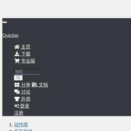
Quicker
主页
下载
专业版
分享
文档
讨论
外观
登录
注册
动作库