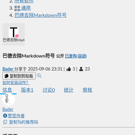
所有软件
通用
巴德去除Markdown符号
巴德去除Markdown符号
巴德去除Markdown符号
公开
已发布(自动)
Bader
分享于
2025-09-06 23:31
|
3
|
23
复制到剪贴板
如何安装动作？
信息
版本
1
讨论
0
统计
审核
Bader
赞赏作者
复制Ta的推荐码