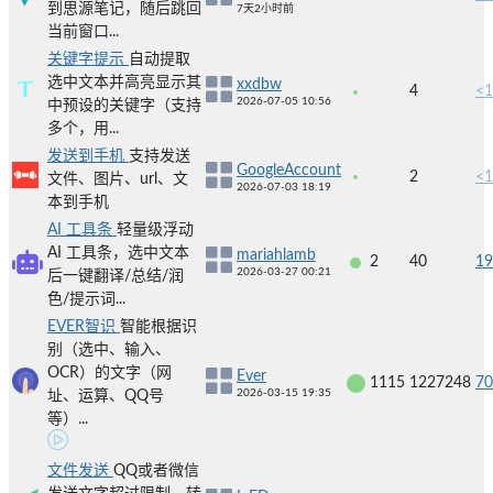
到思源笔记，随后跳回
7天2小时前
当前窗口...
关键字提示
自动提取
选中文本并高亮显示其
xxdbw
4
<1
2026-07-05 10:56
中预设的关键字（支持
多个，用...
发送到手机
支持发送
GoogleAccount
2
<1
文件、图片、url、文
2026-07-03 18:19
本到手机
AI 工具条
轻量级浮动
AI 工具条，选中文本
mariahlamb
2
40
19
2026-03-27 00:21
后一键翻译/总结/润
色/提示词...
EVER智识
智能根据识
别（选中、输入、
OCR）的文字（网
Ever
1115
1227248
70
2026-03-15 19:35
址、运算、QQ号
等）...
文件发送
QQ或者微信