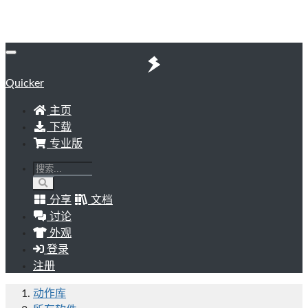
Quicker
主页
下载
专业版
分享
文档
讨论
外观
登录
注册
动作库