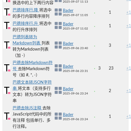
2025-09-07 11:13
换选中的上下两行内容
巴德排序行.降
将选中
Bader
1
<1
2025-09-07 11:05
的多行内容降序排列
巴德排序行.升
将选中
Bader
1
<1
2025-09-07 11:02
的行升序排列
巴德列表转为
Markdown列表
列表
Bader
3
<1
2025-09-06 23:40
转为Markdown列表
（加 -）
巴德去除Markdown符
Bader
3
23
<1
号
去除Markdown符
2025-09-06 23:31
号（如 #, *, -）
巴德文本转JSON字符
串
将文本（支持多行
Bader
2
<1
2025-09-06 23:24
文本）转为JSON字符
串
巴德去除JS注释
去除
JavaScript代码中的所
Bader
1
<1
2025-09-06 23:24
有注释 包括单行、多
行注释。