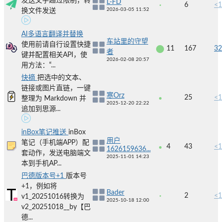
发送文字超过限制，转
L-FD
6
<1
2026-03-05 11:52
换文件发送
AI多语言翻译并替换
车站里的守望
使用前请自行设置快捷
11
167
32
者
键并配置相关API，使
2026-02-08 20:57
用方法：“...
快摘
把选中的文本、
链接或图片直链，一键
寒Orz
25
<1
整理为 Markdown 并
2025-12-20 22:22
追加到思源...
inBox笔记推送
inBox
用户
笔记（手机端APP）配
4
43
<1
1626159636...
套动作，发送电脑端文
2025-11-01 14:23
本到手机AP...
巴德版本号+1
版本号
+1，例如将
Bader
2
<1
v1_20251016转换为
2025-10-18 12:00
v2_20251018__by【巴
德...