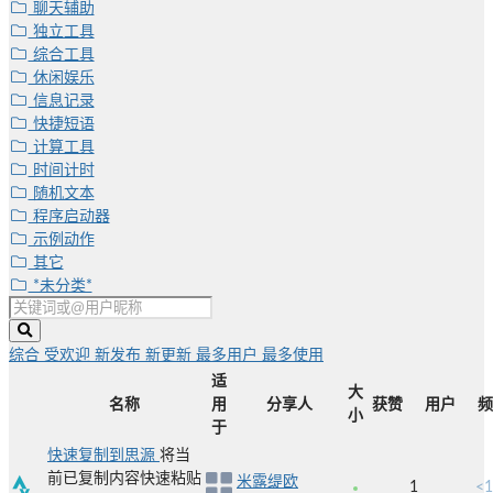
聊天辅助
独立工具
综合工具
休闲娱乐
信息记录
快捷短语
计算工具
时间计时
随机文本
程序启动器
示例动作
其它
*未分类*
综合
受欢迎
新发布
新更新
最多用户
最多使用
适
大
名称
用
分享人
获赞
用户
频
小
于
快速复制到思源
将当
前已复制内容快速粘贴
米露缇欧
1
<1