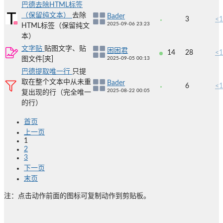
巴德去除HTML标签
（保留纯文本）
去除
Bader
3
<1
2025-09-06 23:23
HTML标签（保留纯文
本）
文字贴
贴图文字、贴
困困君
14
28
<1
图文件[夹]
2025-09-05 00:13
巴德提取唯一行
只提
取在整个文本中从未重
Bader
6
<1
2025-08-22 00:05
复出现的行（完全唯一
的行）
首页
上一页
1
2
3
下一页
末页
注：点击动作前面的图标可复制动作到剪贴板。