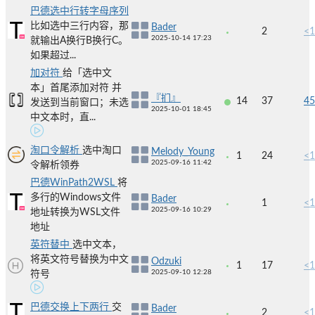
巴德选中行转字母序列
比如选中三行内容，那
Bader
2
<1
2025-10-14 17:23
就输出A换行B换行C。
如果超过...
加对符
给「选中文
本」首尾添加对符 并
『扪』
14
37
45
发送到当前窗口；未选
2025-10-01 18:45
中文本时，直...
淘口令解析
选中淘口
Melody_Young
1
24
<1
2025-09-16 11:42
令解析领券
巴德WinPath2WSL
将
多行的Windows文件
Bader
1
<1
2025-09-16 10:29
地址转换为WSL文件
地址
英符替中
选中文本，
将英文符号替换为中文
Odzuki
1
17
<1
2025-09-10 12:28
符号
巴德交换上下两行
交
Bader
2
<1