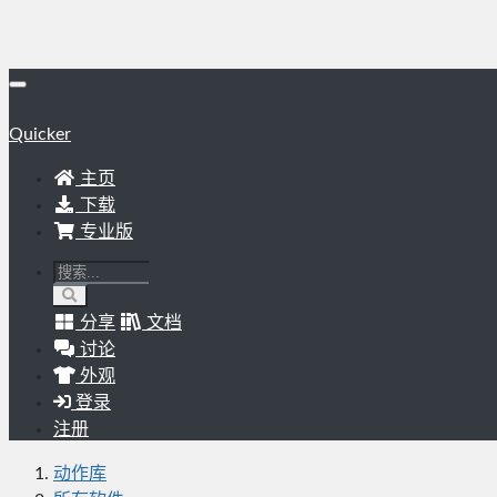
Quicker
主页
下载
专业版
分享
文档
讨论
外观
登录
注册
动作库