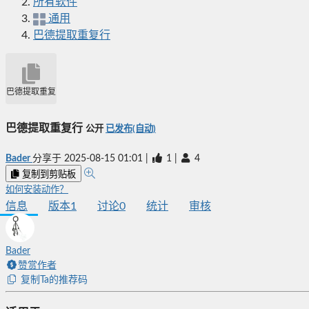
所有软件
通用
巴德提取重复行
巴德提取重复行
巴德提取重复行
公开
已发布(自动)
Bader
分享于
2025-08-15 01:01
|
1
|
4
复制到剪贴板
如何安装动作？
信息
版本
1
讨论
0
统计
审核
Bader
赞赏作者
复制Ta的推荐码