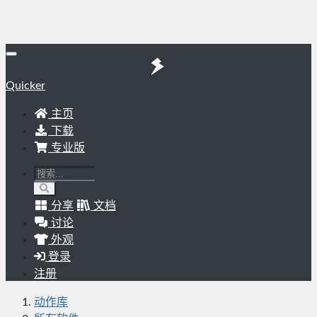
Quicker
主页
下载
专业版
分享
文档
讨论
外观
登录
注册
动作库