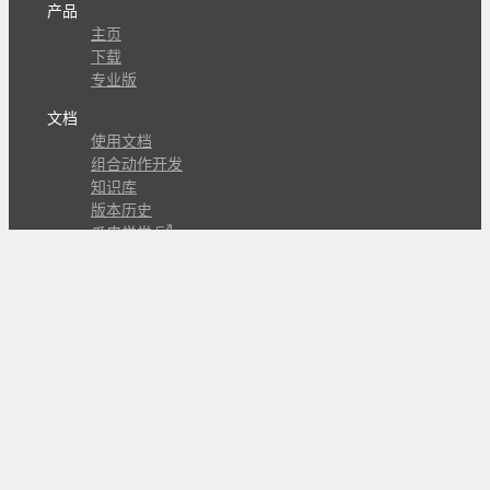
产品
主页
下载
专业版
文档
使用文档
组合动作开发
知识库
版本历史
瓜皮学堂
分享
动作库
子程序
外观
交流
问答讨论区
Github Issues
QQ群
关注