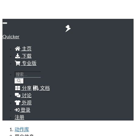
Quicker
主页
下载
专业版
分享
文档
讨论
外观
登录
注册
动作库