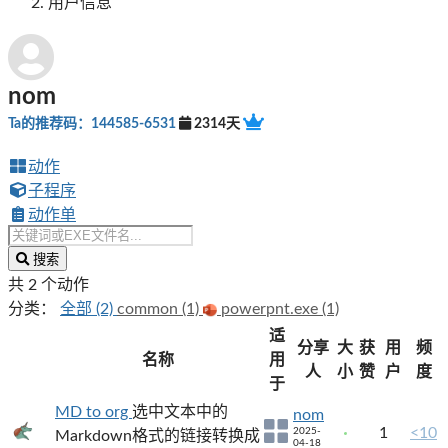
用户信息
nom
Ta的推荐码：144585-6531
2314天
动作
子程序
动作单
搜索
共 2 个动作
分类：
全部 (2)
common (1)
powerpnt.exe (1)
适
分享
大
获
用
频
名称
用
人
小
赞
户
度
于
MD to org
选中文本中的
nom
1
<10
2025-
Markdown格式的链接转换成
04-18