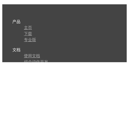
产品
主页
下载
专业版
文档
使用文档
组合动作开发
知识库
版本历史
瓜皮学堂
分享
动作库
子程序
外观
交流
问答讨论区