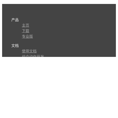
产品
主页
下载
专业版
文档
使用文档
组合动作开发
知识库
版本历史
瓜皮学堂
分享
动作库
子程序
外观
交流
问答讨论区