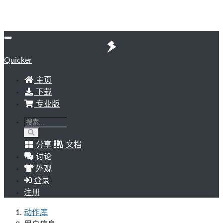
Quicker
主页
下载
专业版
分享
文档
讨论
外观
登录
注册
动作库