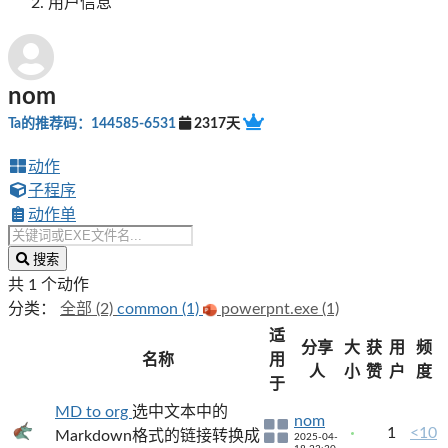
用户信息
nom
Ta的推荐码：144585-6531
2317天
动作
子程序
动作单
搜索
共 1 个动作
分类：
全部 (2)
common (1)
powerpnt.exe (1)
适
分享
大
获
用
频
名称
用
人
小
赞
户
度
于
MD to org
选中文本中的
nom
1
<10
Markdown格式的链接转换成
2025-04-