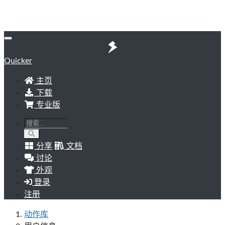
Quicker
主页
下载
专业版
分享
文档
讨论
外观
登录
注册
动作库