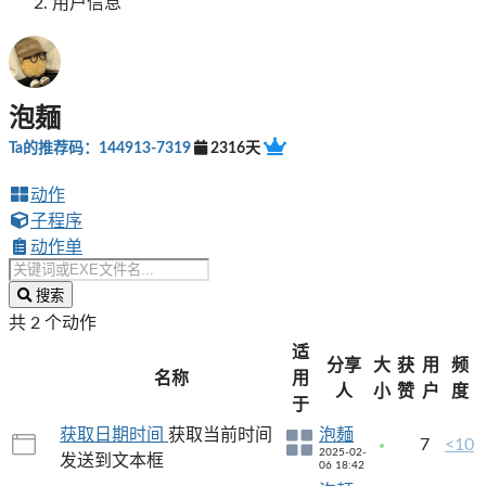
用户信息
泡麺
Ta的推荐码：144913-7319
2316天
动作
子程序
动作单
搜索
共 2 个动作
适
分享
大
获
用
频
名称
用
人
小
赞
户
度
于
获取日期时间
获取当前时间
泡麺
7
<10
2025-02-
发送到文本框
06 18:42