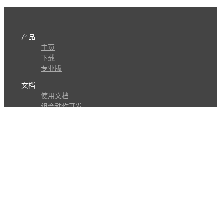
产品
主页
下载
专业版
文档
使用文档
组合动作开发
知识库
版本历史
瓜皮学堂
分享
动作库
子程序
外观
交流
问答讨论区