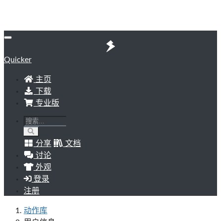
Quicker
主页
下载
专业版
分享
文档
讨论
外观
登录
注册
动作库