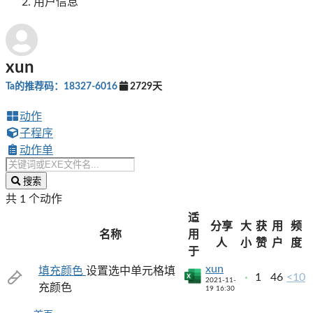
用户信息
xun
Ta的推荐码：18327-6016
2729天
动作
子程序
动作单
搜索
共 1 个动作
适
分享
大
获
用
频
名称
用
人
小
赞
户
度
于
xun
填充颜色
设置选中单元格填
1
46
<10
2021-11-
充颜色
19 16:30