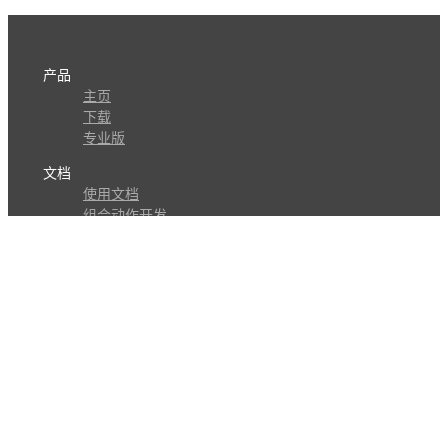
产品
主页
下载
专业版
文档
使用文档
组合动作开发
知识库
版本历史
瓜皮学堂
分享
动作库
子程序
外观
交流
问答讨论区