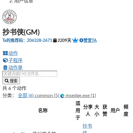
用户信息
抄书侠(GM)
Ta的推荐码：206328-2671
2209天
赞赏TA
动作
子程序
动作单
搜索
共 6 个动作
分类：
全部 (6)
common (5)
msedge.exe (1)
适
分享
大
获
频
名称
用
用户
人
小
赞
度
于
抄书