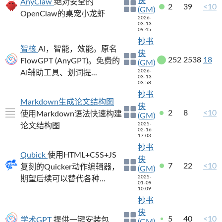
侠
AnyClaw
绝对安全的
2
39
<10
(GM)
OpenClaw的桌宠小龙虾
2026-
03-13
09:45
抄书
智核
AI，智能，效能。原名
侠
252
2538
18
FlowGPT (AnyGPT)。免费的
(GM)
2026-
AI辅助工具、划词提...
03-13
03:58
抄书
Markdown生成论文结构图
侠
2
8
<10
使用Markdown语法快速构建
(GM)
2025-
论文结构图
02-16
17:03
抄书
Qubick
使用HTML+CSS+JS
侠
7
22
<10
复刻的Quicker动作编辑器，
(GM)
2025-
期望后续可以替代各种...
01-09
10:09
抄书
侠
5
40
<10
学术GPT
提供一键安装包
(GM)