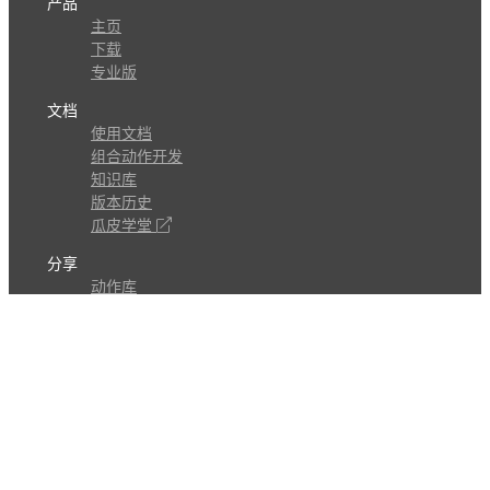
产品
主页
下载
专业版
文档
使用文档
组合动作开发
知识库
版本历史
瓜皮学堂
分享
动作库
子程序
外观
交流
问答讨论区
Github Issues
QQ群
关注