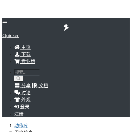
Quicker
主页
下载
专业版
分享
文档
讨论
外观
登录
注册
动作库