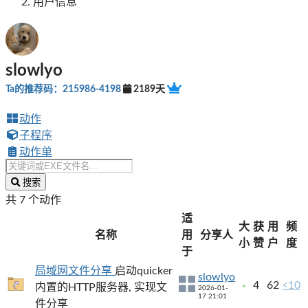
用户信息
slowlyo
Ta的推荐码：215986-4198
2189天
动作
子程序
动作单
搜索
共 7 个动作
适
大
获
用
频
名称
用
分享人
小
赞
户
度
于
局域网文件分享
启动quicker
slowlyo
4
62
<10
内置的HTTP服务器, 实现文
2026-01-
17 21:01
件分享