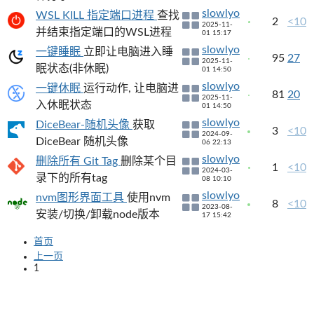
slowlyo
WSL KILL 指定端口进程
查找
2
<10
2025-11-
并结束指定端口的WSL进程
01 15:17
slowlyo
一键睡眠
立即让电脑进入睡
95
27
2025-11-
眠状态(非休眠)
01 14:50
slowlyo
一键休眠
运行动作, 让电脑进
81
20
2025-11-
入休眠状态
01 14:50
slowlyo
DiceBear-随机头像
获取
3
<10
2024-09-
DiceBear 随机头像
06 22:13
slowlyo
删除所有 Git Tag
删除某个目
1
<10
2024-03-
录下的所有tag
08 10:10
slowlyo
nvm图形界面工具
使用nvm
8
<10
2023-08-
安装/切换/卸载node版本
17 15:42
首页
上一页
1