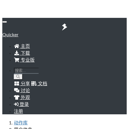
Quicker
主页
下载
专业版
分享
文档
讨论
外观
登录
注册
动作库