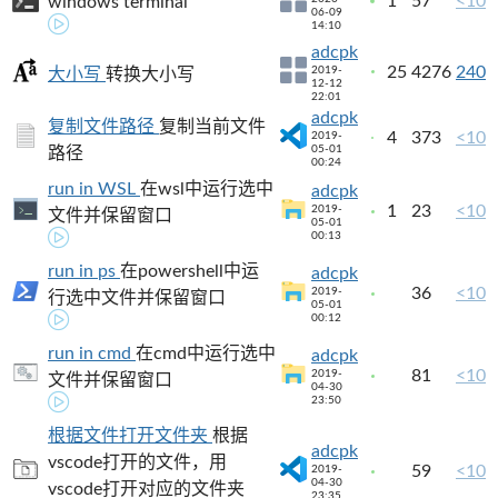
1
57
<10
windows terminal
06-09
14:10
adcpk
25
4276
240
2019-
大小写
转换大小写
12-12
22:01
adcpk
复制文件路径
复制当前文件
4
373
<10
2019-
05-01
路径
00:24
run in WSL
在wsl中运行选中
adcpk
1
23
<10
2019-
文件并保留窗口
05-01
00:13
run in ps
在powershell中运
adcpk
36
<10
2019-
行选中文件并保留窗口
05-01
00:12
run in cmd
在cmd中运行选中
adcpk
81
<10
2019-
文件并保留窗口
04-30
23:50
根据文件打开文件夹
根据
adcpk
vscode打开的文件，用
59
<10
2019-
04-30
vscode打开对应的文件夹
23:35