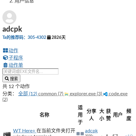
用户信息
adcpk
Ta的推荐码：305-4302
2826天
动作
子程序
动作单
搜索
共 12 个动作
分类：
全部 (12)
common (7)
explorer.exe (3)
code.exe
(2)
适
分享
大
获
频
名称
用
用户
人
小
赞
度
于
WT Here+
在当前文件夹打开
adcpk
2020-