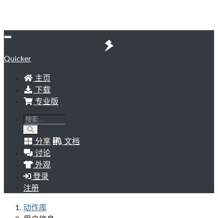
Quicker
主页
下载
专业版
分享
文档
讨论
外观
登录
注册
动作库