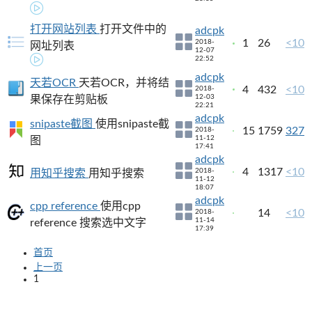
打开网站列表
打开文件中的
adcpk
1
26
<10
2018-
网址列表
12-07
22:52
adcpk
天若OCR
天若OCR，并将结
4
432
<10
2018-
12-03
果保存在剪贴板
22:21
adcpk
snipaste截图
使用snipaste截
15
1759
327
2018-
11-12
图
17:41
adcpk
4
1317
<10
2018-
用知乎搜索
用知乎搜索
11-12
18:07
adcpk
cpp reference
使用cpp
14
<10
2018-
11-14
reference 搜索选中文字
17:39
首页
上一页
1