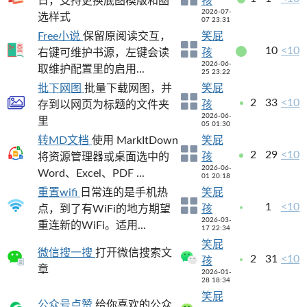
日，支持更换底图模版和圈
孩
2026-07-
选样式
07 23:31
Free小说
保留原阅读交互，
笑屁
10
<10
右键可维护书源，左键会读
孩
2026-06-
取维护配置里的启用...
25 23:22
批下网图
批量下载网图，并
笑屁
2
33
<10
存到以网页为标题的文件夹
孩
2026-06-
里
05 01:30
转MD文档
使用 MarkItDown
笑屁
2
29
<10
将资源管理器或桌面选中的
孩
2026-06-
Word、Excel、PDF ...
01 20:18
重置wifi
日常连的是手机热
笑屁
1
<10
点，到了有WiFi的地方期望
孩
2026-03-
重连新的WiFi。适用...
17 22:34
笑屁
微信搜一搜
打开微信搜索文
2
31
<10
孩
章
2026-01-
28 18:34
笑屁
公众号点赞
给你喜欢的公众