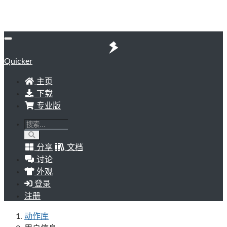
Quicker
主页
下载
专业版
分享
文档
讨论
外观
登录
注册
动作库