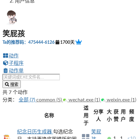
用户信息
笑屁孩
Ta的推荐码：475444-6126
1700天
动作
子程序
动作单
搜索
共 7 个动作
分类：
全部 (7)
common (5)
wechat.exe (1)
weixin.exe (1)
适
分享
大
获
用
频
名称
用
人
小
赞
户
度
于
纪念日历生成器
勾选纪念
笑屁
1
1
<10