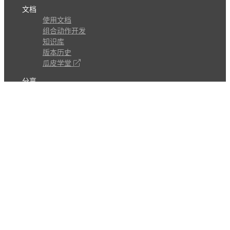
文档
使用文档
组合动作开发
知识库
版本历史
瓜皮学堂
分享
动作库
子程序
外观
交流
问答讨论区
Github Issues
QQ群
关注
CL的微博
微信订阅号