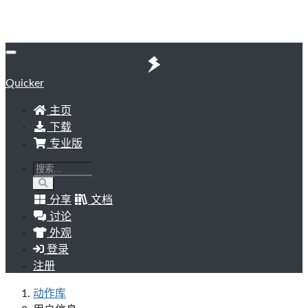
Quicker
主页
下载
专业版
分享
文档
讨论
外观
登录
注册
动作库