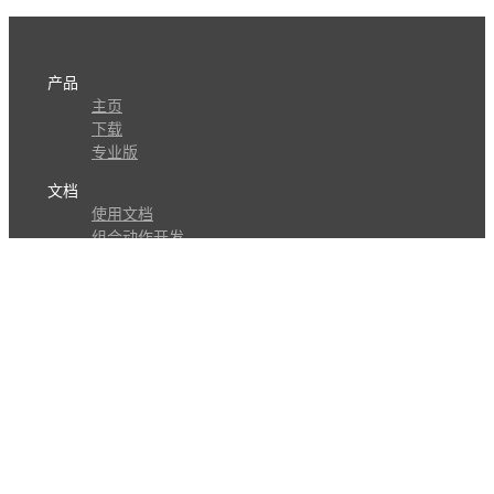
产品
主页
下载
专业版
文档
使用文档
组合动作开发
知识库
版本历史
瓜皮学堂
分享
动作库
子程序
外观
交流
问答讨论区