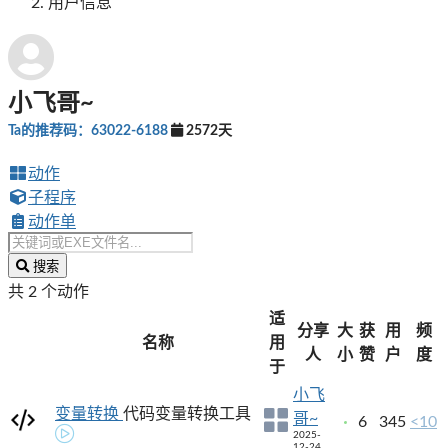
用户信息
小飞哥~
Ta的推荐码：63022-6188
2572天
动作
子程序
动作单
搜索
共 2 个动作
适
分享
大
获
用
频
名称
用
人
小
赞
户
度
于
小飞
变量转换
代码变量转换工具
哥~
6
345
<10
2025-
12-24