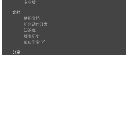
专业版
文档
使用文档
组合动作开发
知识库
版本历史
瓜皮学堂
分享
动作库
子程序
外观
交流
问答讨论区
Github Issues
QQ群
关注
CL的微博
微信订阅号