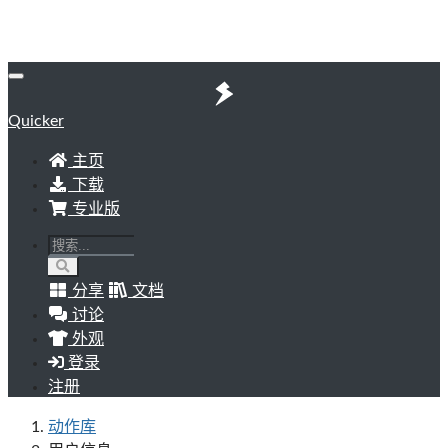
Quicker
主页
下载
专业版
分享
文档
讨论
外观
登录
注册
动作库