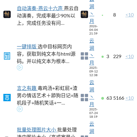
涧
自动演奏-燕云十六声
燕云自
丶
8
<10
动演奏，完成率最少90%以
月
上，完成任务没有问...
2026-
04-04
21:59
云
一键排版
选中目标网页内
涧
容，获取到纯文本与html源
丶
3
229
<10
码。并以纯文本为根本...
月
2025-
09-12
12:38
云
言之有趣
毒鸡汤+彩虹屁+渣
涧
男の情话艺术＋舔狗日记+随
丶
63
5166
<10
机段子+随机笑话+一...
月
2025-
07-24
18:19
云
批量处理图片大小
批量处理
涧