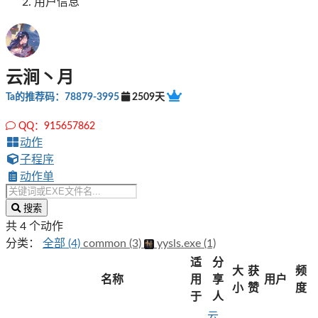
用户信息
云涧丶月
Ta的推荐码：78879-3995
2509天
QQ：915657862
动作
子程序
动作单
搜索
共 4 个动作
分类：
全部 (4)
common (3)
yysls.exe (1)
适
分
大
获
频
名称
用
享
用户
小
赞
度
于
人
云