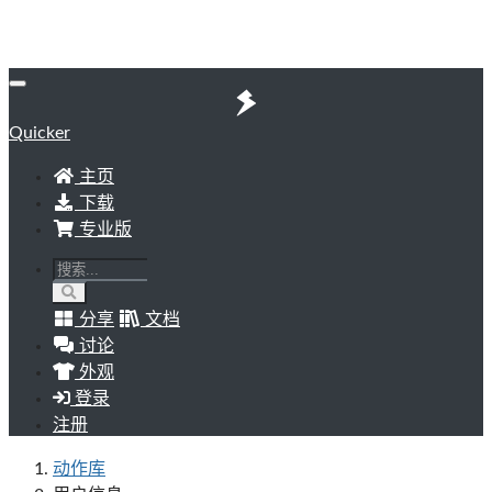
Quicker
主页
下载
专业版
分享
文档
讨论
外观
登录
注册
动作库