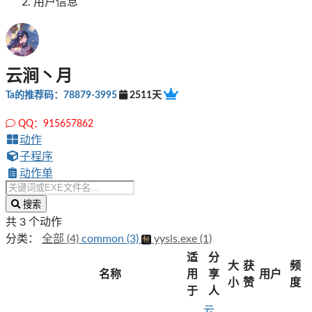
用户信息
云涧丶月
Ta的推荐码：78879-3995
2511天
QQ：915657862
动作
子程序
动作单
搜索
共 3 个动作
分类：
全部 (4)
common (3)
yysls.exe (1)
适
分
大
获
频
名称
用
享
用户
小
赞
度
于
人
云