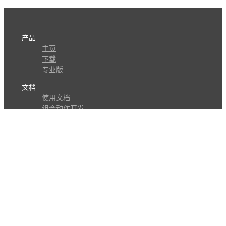
产品
主页
下载
专业版
文档
使用文档
组合动作开发
知识库
版本历史
瓜皮学堂
分享
动作库
子程序
外观
交流
问答讨论区