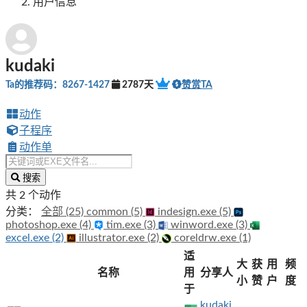
用户信息
kudaki
Ta的推荐码：8267-1427
2787天
赞赏TA
动作
子程序
动作单
搜索
共 2 个动作
分类：
全部 (25)
common (5)
indesign.exe (5)
photoshop.exe (4)
tim.exe (3)
winword.exe (3)
excel.exe (2)
illustrator.exe (2)
coreldrw.exe (1)
适
大
获
用
频
名称
用
分享人
小
赞
户
度
于
kudaki