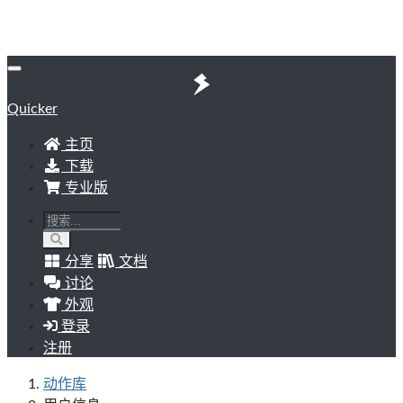
Quicker
主页
下载
专业版
分享
文档
讨论
外观
登录
注册
动作库