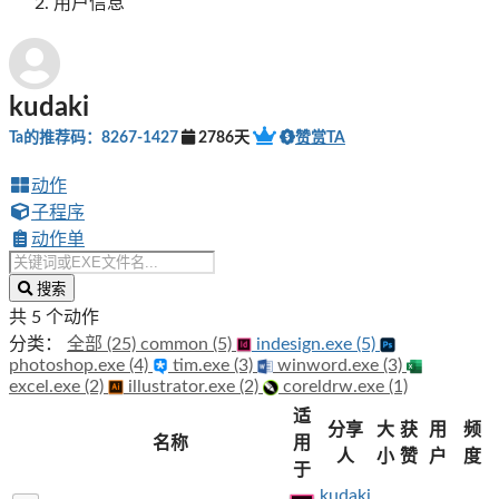
用户信息
kudaki
Ta的推荐码：8267-1427
2786天
赞赏TA
动作
子程序
动作单
搜索
共 5 个动作
分类：
全部 (25)
common (5)
indesign.exe (5)
photoshop.exe (4)
tim.exe (3)
winword.exe (3)
excel.exe (2)
illustrator.exe (2)
coreldrw.exe (1)
适
分享
大
获
用
频
名称
用
人
小
赞
户
度
于
kudaki