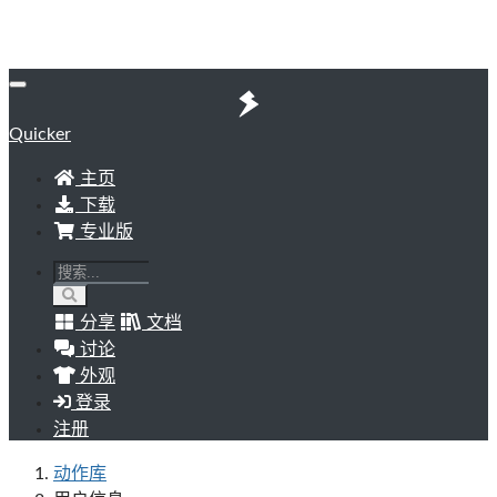
Quicker
主页
下载
专业版
分享
文档
讨论
外观
登录
注册
动作库