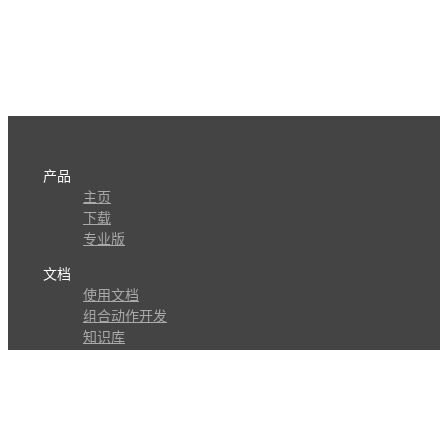
产品
主页
下载
专业版
文档
使用文档
组合动作开发
知识库
版本历史
瓜皮学堂
分享
动作库