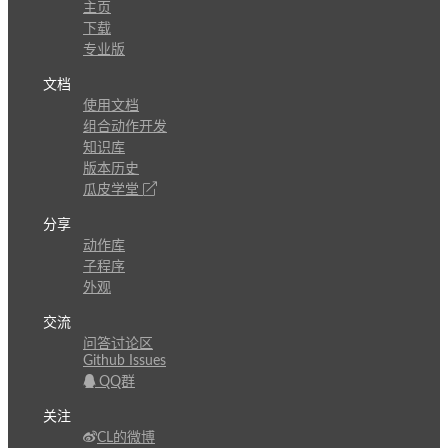
主页
下载
专业版
文档
使用文档
组合动作开发
知识库
版本历史
瓜皮学堂
分享
动作库
子程序
外观
交流
问答讨论区
Github Issues
QQ群
关注
CL的微博