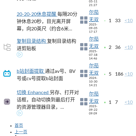
05-11
21:27
尔茄
20-20-20休息提醒
每隔20分
无双
1
33
<10
钟休息20秒，目光离开屏
2025-
幕，向20英尺（约合6米...
09-05
17:17
尔茄
复制目录结构
复制目录结构
无双
2
36
<10
进剪贴板
2025-
07-18
14:46
尔茄
b站封面提取
通过av号、BV
无双
5
186
<10
号或cv号提取b站封面
2024-
10-30
14:21
切换 Enhanced
另存、打开对
尔茄
话框，自动切换到最后打开
无双
1
7
<10
的资源管理器目录，...
2023-
09-22
09:09
首页
上一页