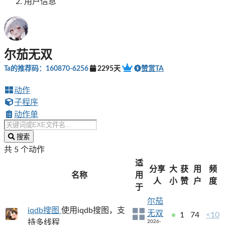
用户信息
尔茄无双
Ta的推荐码：160870-6256
2295天
赞赏TA
动作
子程序
动作单
搜索
共 5 个动作
适
分享
大
获
用
频
名称
用
人
小
赞
户
度
于
尔茄
iqdb搜图
使用iqdb搜图，支
无双
1
74
<10
持多线程
2026-