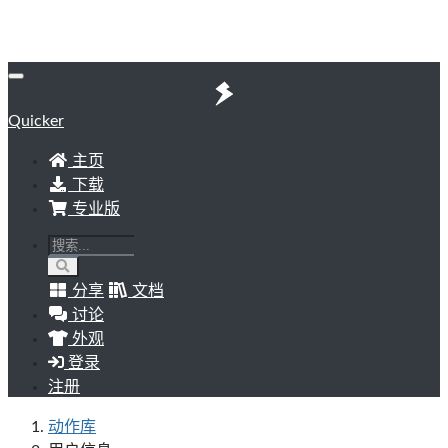
Quicker
主页
下载
专业版
分享
文档
讨论
外观
登录
注册
动作库