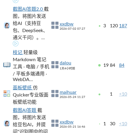
截图AI答题2.0
截
图，将图片发送
给AI（支持豆
xxdbw
3
120
187
2026-07-02 07:27
包、DeepSeek、
通义千问）。...
枝记
轻量级
Markdown 笔记
dalou
19
84
84
工具 · 电脑 / 手机
1天4小时前
/ 平板多端通用 ·
WebDA...
面板壁纸
仿
maihuar
1
<10
Quicker专业版面
2026-05-24 11:27
板壁纸功能
截图AI答题
截
图，将图片发送
xxdbw
1
30
<10
给豆包AI，并提
2026-05-21 16:46
问“识别图中的问