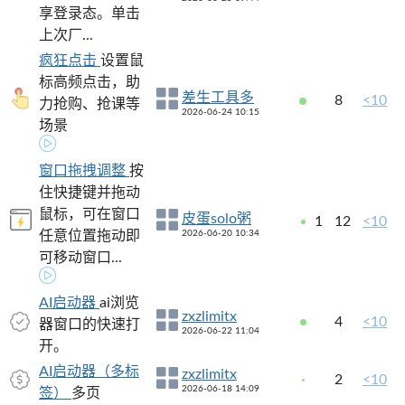
享登录态。单击
上次厂...
疯狂点击
设置鼠
标高频点击，助
差生工具多
8
<10
力抢购、抢课等
2026-06-24 10:15
场景
窗口拖拽调整
按
住快捷键并拖动
鼠标，可在窗口
皮蛋solo粥
1
12
<10
任意位置拖动即
2026-06-20 10:34
可移动窗口...
AI启动器
ai浏览
zxzlimitx
4
<10
器窗口的快速打
2026-06-22 11:04
开。
AI启动器（多标
zxzlimitx
2
<10
2026-06-18 14:09
签）
多页