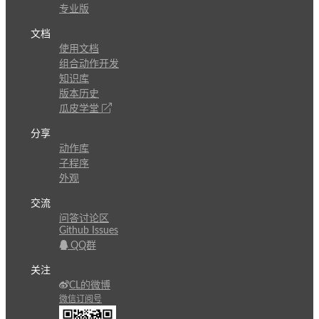
专业版
文档
使用文档
组合动作开发
知识库
版本历史
瓜皮学堂
分享
动作库
子程序
外观
交流
问答讨论区
Github Issues
QQ群
关注
CL的微博
微信订阅号