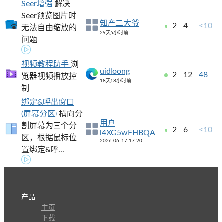
Seer增强
解决
Seer预览图片时
知产二大爷
2
4
<10
无法自由缩放的
29天6小时前
问题
视频教程助手
浏
uidloong
2
12
48
览器视频播放控
18天18小时前
制
绑定&呼出窗口
(屏幕分区)
横向分
用户
割屏幕为三个分
2
6
<10
l4XG5wFHBQA
区，根据鼠标位
2026-06-17 17:20
置绑定&呼...
产品
主页
下载