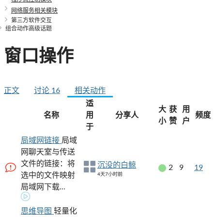
网络服务相关模块
第三方软件交互
组合动作高级话题
窗口操作
正文
讨论
16
相关动作
适
大
获
用
名称
用
分享人
频度
小
赞
户
于
局域网链接
局域
网聊天室与传送
文件的链接：将
沉没的白鲸
2
9
19
选中的文件映射
4天7小时前
局域网下载...
思维导图
轻量化