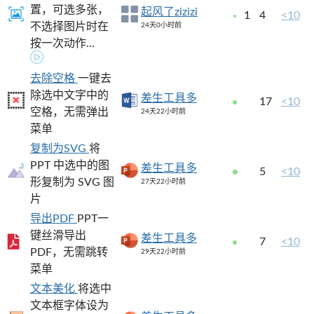
置，可选多张，
起风了zizizi
1
4
<10
不选择图片时在
24天0小时前
按一次动作...
去除空格
一键去
除选中文字中的
差生工具多
17
<10
空格，无需弹出
24天22小时前
菜单
复制为SVG
将
PPT 中选中的图
差生工具多
5
<10
形复制为 SVG 图
27天22小时前
片
导出PDF
PPT一
键丝滑导出
差生工具多
7
<10
PDF，无需跳转
29天22小时前
菜单
文本美化
将选中
文本框字体设为