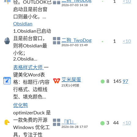
二狗_TwoDog
1
<10
径。OUTLOOK已
2026-07-03 14:18
启动且是前台窗
口则最小化，...
Obsidian
1.Obsidian已启动
且是前台窗口，
二狗_TwoDog
1
<10
则将Obsidian最
2026-07-03 15:49
小化；
2.Obsidia...
表格样式大师
一
键美化Word表
艾米屎蛋
8
145
97
格：标题行/内容
25天1小时前
行格式、边框线
型、填充颜色...
优化鸭
optimizerDuck 是
一款免费的开源
『扪』
3
44
<10
Windows 优化工
2026-06-28 17:07
具，专注于性