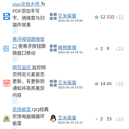
stan文档大师
为
PDF添加手写
艾米屎蛋
12
133
<10
字、骑缝章与扫
2026-06-24 10:00
描件效果
悬浮按钮跟随窗
口
使悬浮按钮跟
格物致理
2
9
<10
随窗口移动
2026-06-24 19:36
网页监控
监控网
页特定元素是否
更新，有更新则
艾米屎蛋
14
45
<10
通知并高亮差异
2026-06-18 16:03
内容
农场偷菜
QQ经典
农场电脑端循环
艾米屎蛋
2
15
<10
偷菜
2026-06-19 22:31