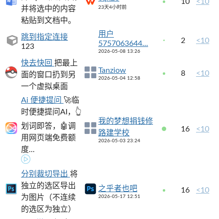
10
<10
并将选中的内容
23天4小时前
粘贴到文档中。
用户
跳到指定连接
2
<10
5757063644...
123
2026-05-08 13:26
快去快回
把最上
Tanziow
8
<10
面的窗口扔到另
2026-05-04 12:58
一个虚拟桌面
Ai 便捷提问
🚀临
时便捷提问AI，👆
我的梦想捐钱修
划词即答，🤖调
16
<10
路建学校
用网页端免费额
2026-05-03 23:24
度...
分别裁切导出
将
独立的选区导出
之乎者也吧
16
<10
为图片（不连续
2026-05-17 12:51
的选区为独立）