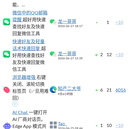
能、...
微信中的QQ邮箱
提醒
超好用快速
龙一哥哥
1
<10
查找好友及快速
2026-06-27 18:17
回复微信工具
快速好友及轻量
话术快速回复
超
龙一哥哥
2
12
<10
好用快速查找好
2026-06-27 15:39
友及快速回复微
信工具
浏览器增强
右键
关闭、滚轮切换
知产二大爷
6
21
6016
标签页（✅旦用难
9天6小时前
回）
AI Chat
一键打开
AI 厂商对话页。
Tao_
1
10
<10
Edge App 模式共
2026-06-25 09:44