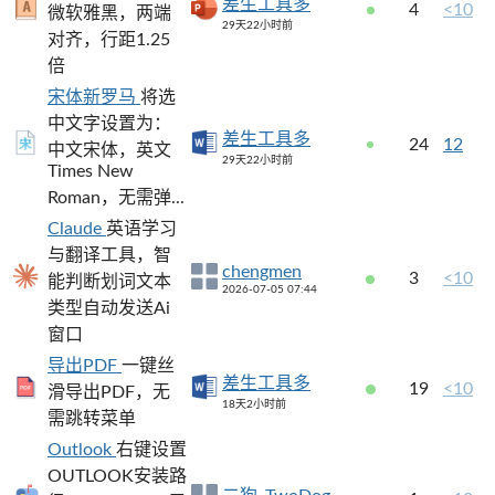
差生工具多
4
<10
微软雅黑，两端
29天22小时前
对齐，行距1.25
倍
宋体新罗马
将选
中文字设置为：
差生工具多
24
12
中文宋体，英文
29天22小时前
Times New
Roman，无需弹...
Claude
英语学习
与翻译工具，智
chengmen
3
<10
能判断划词文本
2026-07-05 07:44
类型自动发送Ai
窗口
导出PDF
一键丝
差生工具多
19
<10
滑导出PDF，无
18天2小时前
需跳转菜单
Outlook
右键设置
OUTLOOK安装路