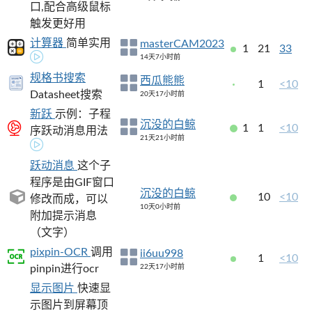
口,配合高级鼠标
触发更好用
计算器
简单实用
masterCAM2023
1
21
33
14天7小时前
规格书搜索
西瓜熊熊
1
<10
Datasheet搜索
20天17小时前
新跃
示例：子程
沉没的白鲸
1
1
<10
序跃动消息用法
21天21小时前
跃动消息
这个子
程序是由GIF窗口
沉没的白鲸
10
<10
修改而成，可以
10天0小时前
附加提示消息
（文字）
pixpin-OCR
调用
ii6uu998
1
<10
pinpin进行ocr
22天17小时前
显示图片
快速显
示图片到屏幕顶