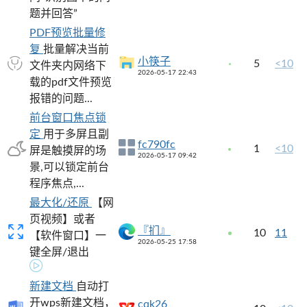
题并回答”
PDF预览批量修
复
批量解决当前
小筷子
5
<10
文件夹内网络下
2026-05-17 22:43
载的pdf文件预览
报错的问题...
前台窗口焦点锁
定
用于多屏且副
fc790fc
1
<10
屏是触摸屏的场
2026-05-17 09:42
景,可以锁定前台
程序焦点,...
最大化/还原
【网
页视频】或者
『扪』
10
11
【软件窗口】一
2026-05-25 17:58
键全屏/退出
新建文档
自动打
开wps新建文档，
cqk26