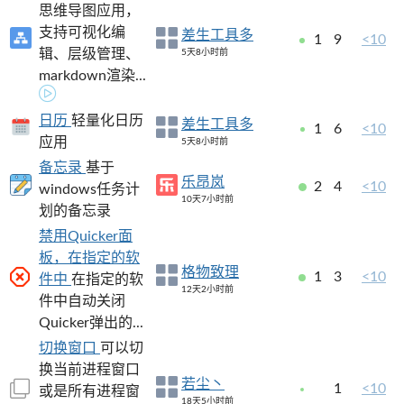
思维导图应用，
支持可视化编
差生工具多
1
9
<10
辑、层级管理、
5天8小时前
markdown渲染...
日历
轻量化日历
差生工具多
1
6
<10
应用
5天8小时前
备忘录
基于
乐昂岚
2
4
<10
windows任务计
10天7小时前
划的备忘录
禁用Quicker面
板，在指定的软
格物致理
1
3
<10
件中
在指定的软
12天2小时前
件中自动关闭
Quicker弹出的...
切换窗口
可以切
换当前进程窗口
若尘丶
1
<10
或是所有进程窗
18天5小时前