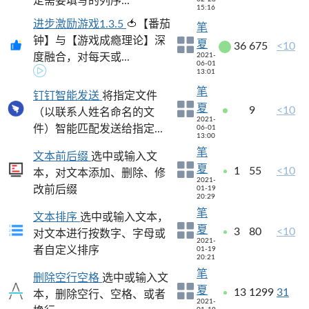
定需要填写的列序...
15:16
进步激励游戏1.3.5
🍅【番茄
笔
钟】与【游戏成瘾理论】深
夏
36
675
<10
度融合，对每天或...
2021-
06-01
13:01
笔
钉钉智能发送
将指定文件
夏
9
<10
（以联系人姓名命名的文
2021-
件）智能匹配发送给指定...
06-01
13:00
笔
文本前后缀
选中或输入文
夏
1
55
<10
本，对文本添加、删除、修
2021-
改前后缀
01-19
20:29
笔
文本排序
选中或输入文本，
夏
3
80
<10
对文本进行按数字、字母或
2021-
者自定义排序
01-19
20:21
笔
删除空行空格
选中或输入文
夏
13
1299
31
本，删除空行、空格、或者
2021-