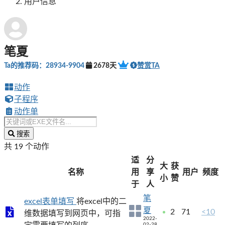
用户信息
笔夏
Ta的推荐码：28934-9904
2678天
赞赏TA
动作
子程序
动作单
搜索
共 19 个动作
适
分
大
获
名称
用
享
用户
频度
小
赞
于
人
笔
excel表单填写
将excel中的二
夏
2
71
<10
维数据填写到网页中，可指
2022-
02-28