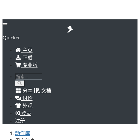
Quicker
主页
下载
专业版
分享
文档
讨论
外观
登录
注册
动作库