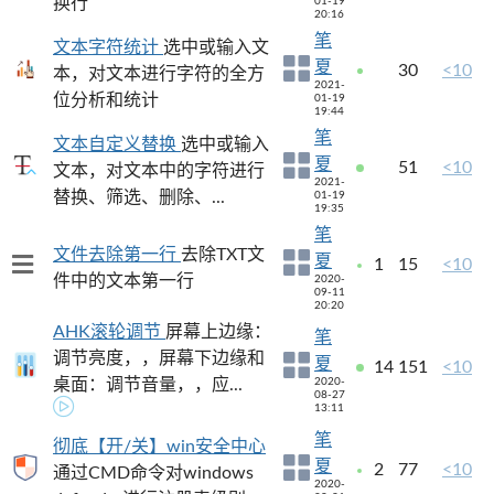
换行
01-19
20:16
笔
文本字符统计
选中或输入文
夏
30
<10
本，对文本进行字符的全方
2021-
位分析和统计
01-19
19:44
笔
文本自定义替换
选中或输入
夏
51
<10
文本，对文本中的字符进行
2021-
替换、筛选、删除、...
01-19
19:35
笔
文件去除第一行
去除TXT文
夏
1
15
<10
件中的文本第一行
2020-
09-11
20:20
AHK滚轮调节
屏幕上边缘：
笔
调节亮度，，屏幕下边缘和
夏
14
151
<10
桌面：调节音量，，应...
2020-
08-27
13:11
笔
彻底【开/关】win安全中心
夏
2
77
<10
通过CMD命令对windows
2020-