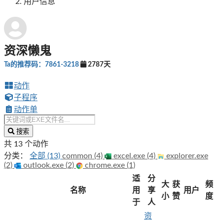
用户信息
资深懒鬼
Ta的推荐码：7861-3218
2787天
动作
子程序
动作单
搜索
共 13 个动作
分类：
全部 (13)
common (4)
excel.exe (4)
explorer.exe
(2)
outlook.exe (2)
chrome.exe (1)
适
分
大
获
频
名称
用
享
用户
小
赞
度
于
人
资