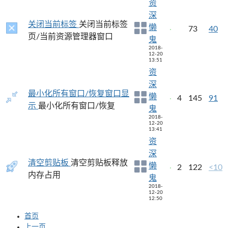
资
深
关闭当前标签
关闭当前标签
懒
73
40
页/当前资源管理器窗口
鬼
2018-
12-20
13:51
资
深
最小化所有窗口/恢复窗口显
懒
4
145
91
示
最小化所有窗口/恢复
鬼
2018-
12-20
13:41
资
深
清空剪贴板
清空剪贴板释放
懒
2
122
<10
内存占用
鬼
2018-
12-20
12:50
首页
上一页