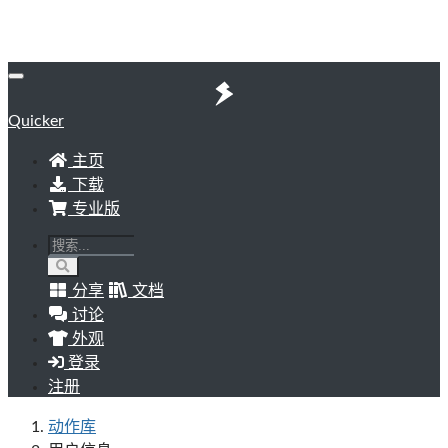
Quicker
主页
下载
专业版
分享
文档
讨论
外观
登录
注册
动作库