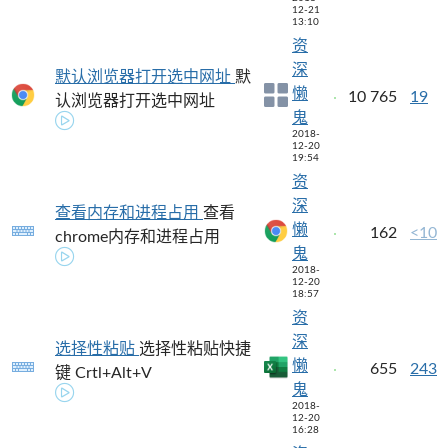
12-21
13:10
资
深
默认浏览器打开选中网址
默
懒
10
765
19
认浏览器打开选中网址
鬼
2018-
12-20
19:54
资
深
查看内存和进程占用
查看
懒
162
<10
chrome内存和进程占用
鬼
2018-
12-20
18:57
资
深
选择性粘贴
选择性粘贴快捷
懒
655
243
键 Crtl+Alt+V
鬼
2018-
12-20
16:28