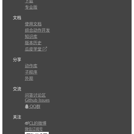
下载
专业版
文档
使用文档
组合动作开发
知识库
版本历史
瓜皮学堂
分享
动作库
子程序
外观
交流
问答讨论区
Github Issues
QQ群
关注
CL的微博
微信订阅号