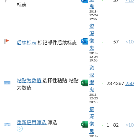
37
<10
标志
鬼
2018-
12-24
19:07
资
深
懒
57
<10
后续标志
标记邮件后续标志
鬼
2018-
12-24
19:06
资
深
粘贴为数值
选择性粘贴-粘贴
懒
23
4367
250
为数值
鬼
2018-
12-23
20:58
资
深
重新应用筛选
筛选
懒
1
82
<10
鬼
2018-