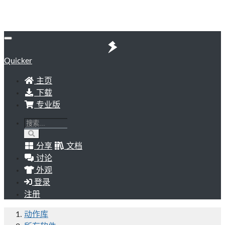
Quicker
主页
下载
专业版
分享
文档
讨论
外观
登录
注册
动作库