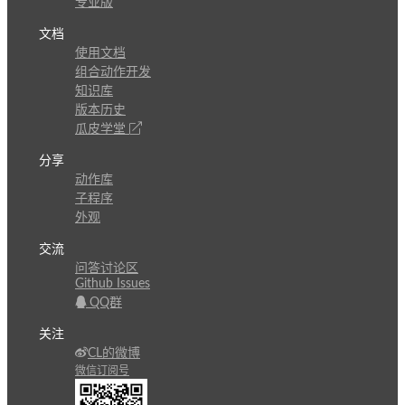
专业版
文档
使用文档
组合动作开发
知识库
版本历史
瓜皮学堂
分享
动作库
子程序
外观
交流
问答讨论区
Github Issues
QQ群
关注
CL的微博
微信订阅号