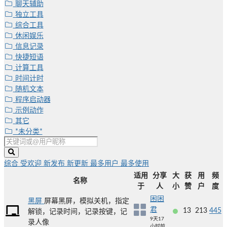
聊天辅助
独立工具
综合工具
休闲娱乐
信息记录
快捷短语
计算工具
时间计时
随机文本
程序启动器
示例动作
其它
*未分类*
综合
受欢迎
新发布
新更新
最多用户
最多使用
适用
分享
大
获
用
频
名称
于
人
小
赞
户
度
困困
黑屏
屏幕黑屏，模拟关机，指定
君
13
213
445
解锁，记录时间，记录按键，记
9天17
录人像
小时前