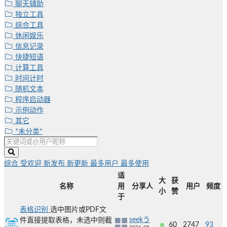
聊天辅助
独立工具
综合工具
休闲娱乐
信息记录
快捷短语
计算工具
时间计时
随机文本
程序启动器
示例动作
其它
*未分类*
综合
受欢迎
新发布
新更新
最多用户
最多使用
适
大
获
名称
用
分享人
用户
频度
小
赞
于
表格识别
选中图片或PDF文
seekう
件直接提取表格，未选中则截
60
2747
93