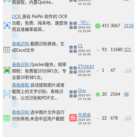
2026-05-
图提取，内置Quicke...
16 13:22
OCR
源自 PixPin 软件的 OCR
『扪』
功能，免费、纯本地、速度快
415
3067
3118
2026-03-
而且准确率超高...
12 22:04
表格识别
截图识别表格，生
CL
93
11680
101
成Excel文件
2026-02-
12 10:20
表格识别
Quicker服务，频率
ZTOA10
1
47
<10
限制：免费版10分钟1次，专
2025-09-
09 00:45
业版10秒钟1次。
表格提取
自动提取图片或者
Qyu
截图上的文字识别、表格识
20
2564
48
2025-07-
别、公式识别和PDF文...
15 13:58
表格识别
选中图片文件运行
乐昂岚
22
678
<10
识别表格,未选中这用户截图
2025-05-
19 14:37