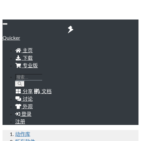
Quicker
主页
下载
专业版
分享
文档
讨论
外观
登录
注册
动作库