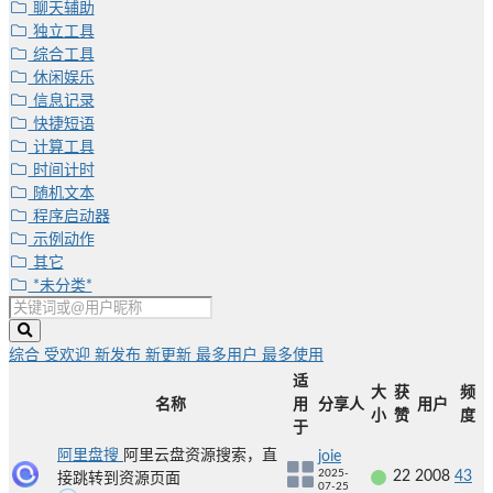
聊天辅助
独立工具
综合工具
休闲娱乐
信息记录
快捷短语
计算工具
时间计时
随机文本
程序启动器
示例动作
其它
*未分类*
综合
受欢迎
新发布
新更新
最多用户
最多使用
适
大
获
频
名称
用
分享人
用户
小
赞
度
于
阿里盘搜
阿里云盘资源搜索，直
joie
2025-
22
2008
43
接跳转到资源页面
07-25