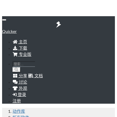
Quicker
主页
下载
专业版
分享
文档
讨论
外观
登录
注册
动作库