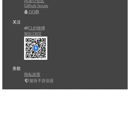
问答讨论区
Github Issues
QQ群
关注
CL的微博
微信订阅号
条款
隐私政策
报告不良信息
Copyright © 北京立迩合讯科技有限公司
•
京ICP备
09022189号-8
•
京公网安备 11010502053266号
自动