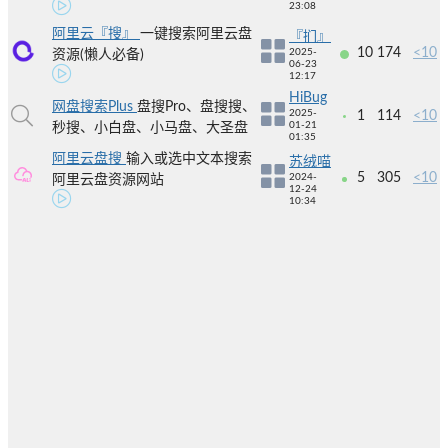
23:08
阿里云『搜』
一键搜索阿里云盘
『扪』
10
174
<10
2025-
资源(懒人必备)
06-23
12:17
HiBug
网盘搜索Plus
盘搜Pro、盘搜搜、
2025-
1
114
<10
01-21
秒搜、小白盘、小马盘、大圣盘
01:35
阿里云盘搜
输入或选中文本搜索
苏绒喵
5
305
<10
2024-
阿里云盘资源网站
12-24
10:34